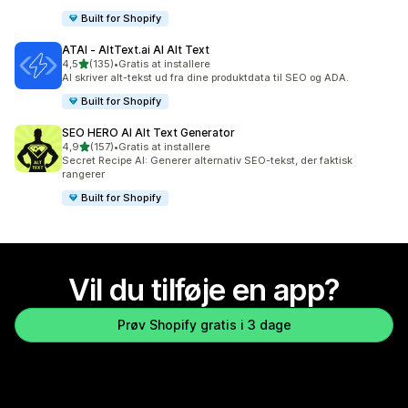
Built for Shopify
ATAI ‑ AltText.ai AI Alt Text
ud af 5 stjerner
4,5
(135)
•
Gratis at installere
135 anmeldelser i alt
AI skriver alt-tekst ud fra dine produktdata til SEO og ADA.
Built for Shopify
SEO HERO AI Alt Text Generator
ud af 5 stjerner
4,9
(157)
•
Gratis at installere
157 anmeldelser i alt
Secret Recipe AI: Generer alternativ SEO-tekst, der faktisk
rangerer
Built for Shopify
Vil du tilføje en app?
Prøv Shopify gratis i 3 dage