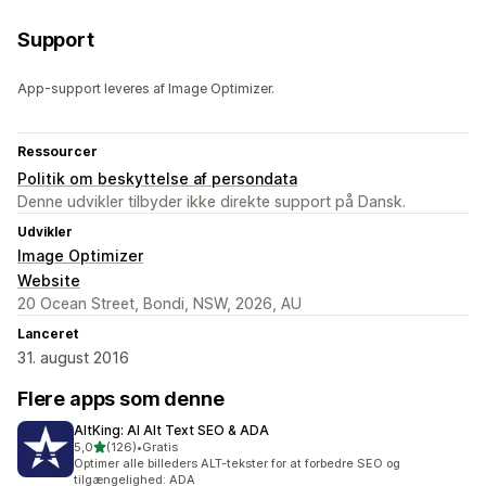
Support
App-support leveres af Image Optimizer.
Ressourcer
Politik om beskyttelse af persondata
Denne udvikler tilbyder ikke direkte support på Dansk.
Udvikler
Image Optimizer
Website
20 Ocean Street, Bondi, NSW, 2026, AU
Lanceret
31. august 2016
Flere apps som denne
AltKing: AI Alt Text SEO & ADA
ud af 5 stjerner
5,0
(126)
•
Gratis
126 anmeldelser i alt
Optimer alle billeders ALT-tekster for at forbedre SEO og
tilgængelighed: ADA