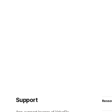
Support
Resso
App-support leveres af ValueFly.