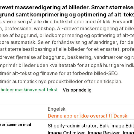
revet masseredigering af billeder. Smart størrelses
rund samt komprimering og optimering af alt-tekst
s størrelsen på alle dine butiksbilleder med ét klik. Forvandl
en, professionel webshop. AI-drevet masseredigering af bill
else af baggrund, billedkomprimering og optimering af alt-te
t køre automatisk. Se en forhåndsvisning af ændringer, før 
rt størrelsestilpasning af alle billeder for et ensartet, prof
-drevet fjernelse af baggrund, beskæring, vandmærker og 
primér billeder uden kvalitetstab for at opnå hurtigere indl
imér alt-tekst og filnavne for at forbedre billed-SEO.
imér automatisk nye produktbilleder efter en tidsplan.
eholder maskinoversat tekst
Vis oprindelig
Engelsk
Denne app er ikke oversat til Dansk
rer sammen med
Shopify-administrator
Bulk Image Edi
Image Optimizer
Image Resizer
Imag