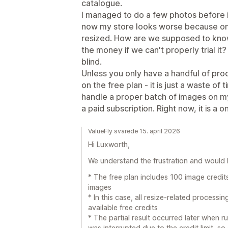
catalogue.
I managed to do a few photos before i
now my store looks worse because only 
resized. How are we supposed to know 
the money if we can't properly trial it? 
blind.
Unless you only have a handful of pro
on the free plan - it is just a waste of 
handle a proper batch of images on m
a paid subscription. Right now, it is a 
ValueFly svarede 15. april 2026
Hi Luxworth,
We understand the frustration and would li
* The free plan includes 100 image credits
images
* In this case, all resize-related process
available free credits
* The partial result occurred later when r
was interrupted due to the credit limit, s