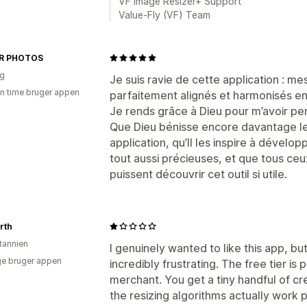
VF Image Resizer+ Support
Value-Fly (VF) Team
R PHOTOS
ig
Je suis ravie de cette application : m
en time bruger appen
parfaitement alignés et harmonisés en 
Je rends grâce à Dieu pour m’avoir per
Que Dieu bénisse encore davantage le
application, qu’Il les inspire à dévelo
tout aussi précieuses, et que tous ceu
puissent découvrir cet outil si utile.
rth
itannien
I genuinely wanted to like this app, b
e bruger appen
incredibly frustrating. The free tier is 
merchant. You get a tiny handful of cr
the resizing algorithms actually work 