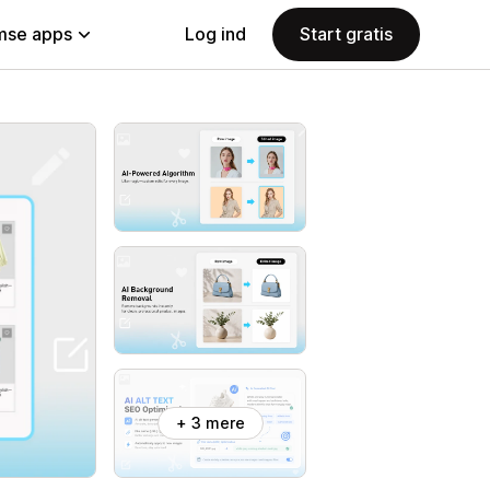
se apps
Log ind
Start gratis
+ 3 mere