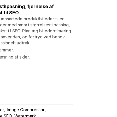
tilpasning, fjernelse af
 til SEO
 uensartede produktbilleder til en
eder med smart størrelsestilpasning,
kst til SEO. Planlæg billedoptimering
de anvendes, og fortryd ved behov.
essionelt udtryk.
rammer.
æsning af sider.
tor
Image Compressor
e SEO
Watermark