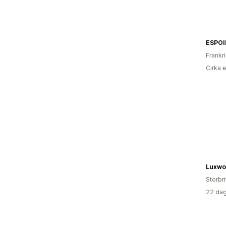
ESPOI
Frankr
Cirka 
Luxwo
Storbr
22 dag