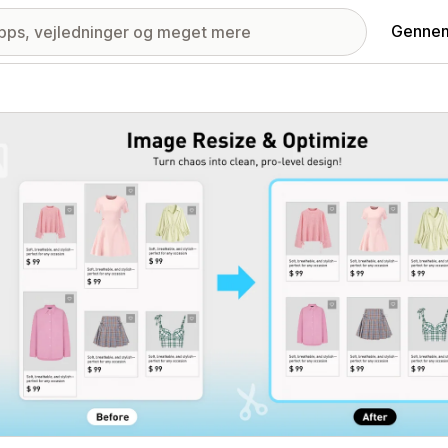
Gennem
ri med udvalgte billeder