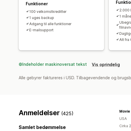
Funkti
Funktioner
2.000 
100 velkomstkreditter
1 mån
1 uges backup
Ubegræ
Adgang til alle funktioner
filnavn
E-mailsupport
Daglig
Alt fr
Indeholder maskinoversat tekst
Vis oprindelig
Alle gebyrer faktureres i USD. Tilbagevendende og brugs
Anmeldelser
Movie 
(425)
USA
Cirka 
Samlet bedømmelse