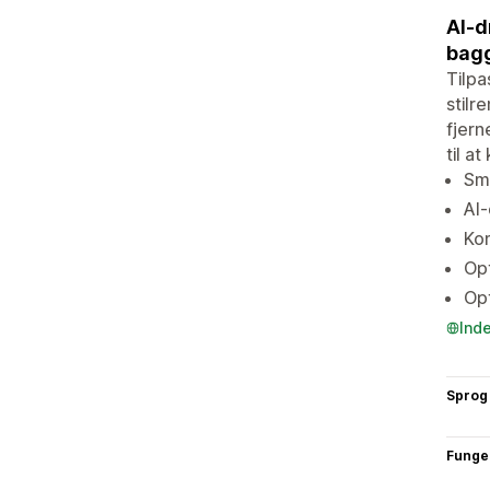
AI-d
bagg
Tilpa
stilr
fjern
til a
Sma
AI
Kom
Opt
Opt
Ind
Sprog
Funge