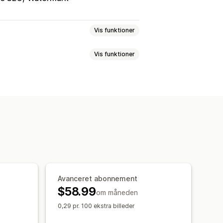
Vis funktioner
Vis funktioner
af billeder
Kvalitetskontrol
SEO
ig intelligens
Vandmærker
illedstørrelse
Navngivning af filer
ing
Masseredigering
Lokal SEO
Komprimering
Beskæring
imering
Automatiseringer
lyse af hastighed
Sporing
Test
Avanceret abonnement
$58.99
om måneden
0,29 pr. 100 ekstra billeder