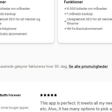
oner
Funktioner
billeder om måneden
6.000 billeder om måneden
eds backup
1 måneds backup
nset SEO for alt-tekster og
Ubegrænset SEO for alt-tekste
e
filnavne
e tidsplaner
Alt fra Basisabonnement
a Gratis abonnement
baserede gebyrer faktureres hver 30. dag.
Se alle prismuligheder
Buffs Forever
This app is perfect. It meets all my nee
2 timer bruger appen
etc. Also, it has many options to pick