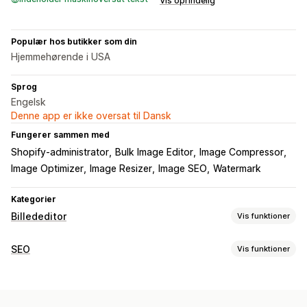
Vis oprindelig
Populær hos butikker som din
Hjemmehørende i USA
Sprog
Engelsk
Denne app er ikke oversat til Dansk
Fungerer sammen med
Shopify-administrator
Bulk Image Editor
Image Compressor
Image Optimizer
Image Resizer
Image SEO
Watermark
Kategorier
Billededitor
Vis funktioner
Optimering af billeder
SEO
Vis funktioner
Automatisk optimering
Komprimering af billeder
SEO-værktøjer
Kvalitetskontrol
SEO
Alternativ tekst
Komprimering af billeder
Ændring af billedstørrelse
Generering med kunstig intelligens
Vandmærker