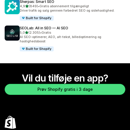
Sherpas: Smart SEO
ud af 5 stjerner
4,9
(849)
•
Gratis abonnement tilgængeligt
849 anmeldelser i alt
Drive trafik og salg gennem forbedret SEO og sidehastighed.
Built for Shopify
SEOLab: All in SEO — AI SEO
ud af 5 stjerner
5,0
(2.305)
•
Gratis
2305 anmeldelser i alt
AI SEO-optimerer, AEO, alt-tekst, billedoptimering og
hastighedsboost
Built for Shopify
Vil du tilføje en app?
Prøv Shopify gratis i 3 dage