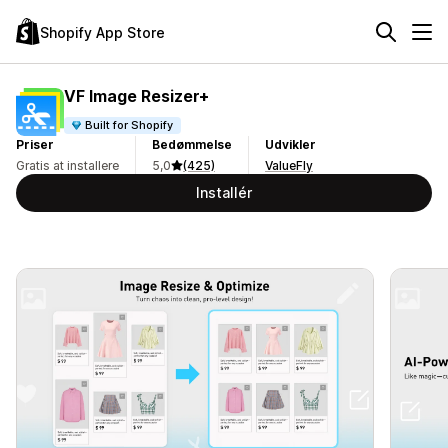
Shopify App Store
VF Image Resizer+
Built for Shopify
Priser
Bedømmelse
Udvikler
Gratis at installere
5,0
(425)
ValueFly
Installér