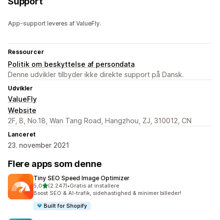
Support
App-support leveres af ValueFly.
Ressourcer
Politik om beskyttelse af persondata
Denne udvikler tilbyder ikke direkte support på Dansk.
Udvikler
ValueFly
Website
2F, B, No.18, Wan Tang Road, Hangzhou, ZJ, 310012, CN
Lanceret
23. november 2021
Flere apps som denne
Tiny SEO Speed Image Optimizer
ud af 5 stjerner
5,0
(2.247)
•
Gratis at installere
2247 anmeldelser i alt
Boost SEO & AI-trafik, sidehastighed & minimer billeder!
Built for Shopify