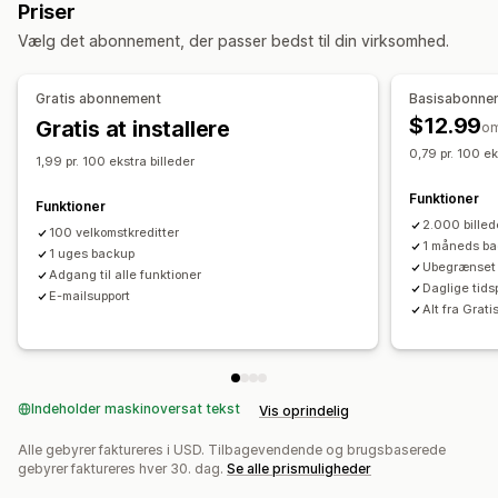
Priser
Navngivning af filer
Konvertering af filtyper
Masseredigering
Vælg det abonnement, der passer bedst til din virksomhed.
Sideindeksering
Masseredigering
Lokal SEO
Alternativ tekst
Filnavne
Download
Komprimering
Optimering af billeder
Hastighedsoptimering
Beskæring
Størrelsesændring
Gratis abonnement
Basisabonne
Automatiseringer
$12.99
Gratis at installere
o
Overvågning af resultater
0,79 pr. 100 ek
1,99 pr. 100 ekstra billeder
SEO-score
Revisioner
Analyser
Analyse af hastighed
Funktioner
Sporing
Test
Funktioner
2.000 bille
100 velkomstkreditter
1 måneds b
1 uges backup
Ubegrænset S
Adgang til alle funktioner
Daglige tids
E-mailsupport
Alt fra Grat
Indeholder maskinoversat tekst
Vis oprindelig
Alle gebyrer faktureres i USD. Tilbagevendende og brugsbaserede
gebyrer faktureres hver 30. dag.
Se alle prismuligheder