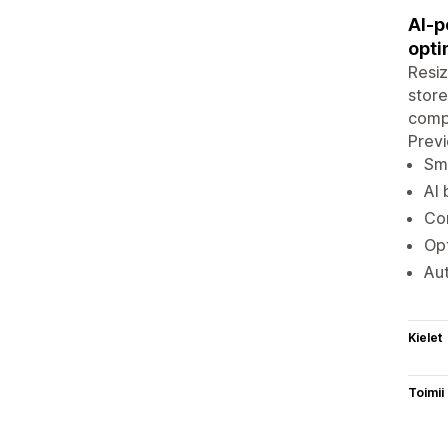
AI-p
opti
Resiz
store
compr
Prev
Sma
AI 
Com
Opt
Aut
Kielet
Toimii