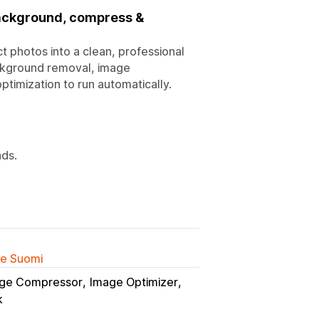
background, compress &
ct photos into a clean, professional
ackground removal, image
ptimization to run automatically.
ads.
lle Suomi
ge Compressor
Image Optimizer
k