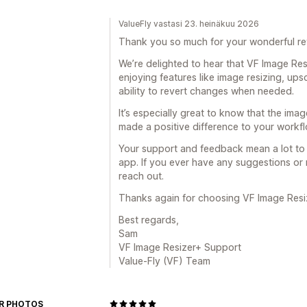
ValueFly vastasi 23. heinäkuu 2026
Thank you so much for your wonderful r
We’re delighted to hear that VF Image Re
enjoying features like image resizing, upsc
ability to revert changes when needed.
It’s especially great to know that the im
made a positive difference to your workfl
Your support and feedback mean a lot to 
app. If you ever have any suggestions or 
reach out.
Thanks again for choosing VF Image Resi
Best regards,
Sam
VF Image Resizer+ Support
Value-Fly (VF) Team
R PHOTOS