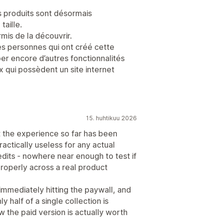
es produits sont désormais
taille.
mis de la découvrir.
s personnes qui ont créé cette
pper encore d’autres fonctionnalités
x qui possèdent un site internet
15. huhtikuu 2026
ut the experience so far has been
practically useless for any actual
edits - nowhere near enough to test if
properly across a real product
mmediately hitting the paywall, and
half of a single collection is
the paid version is actually worth