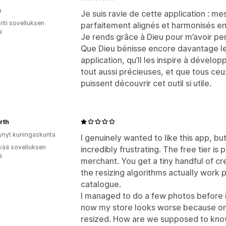
a
Je suis ravie de cette application : m
unti sovelluksen
parfaitement alignés et harmonisés en 
ä
Je rends grâce à Dieu pour m’avoir per
Que Dieu bénisse encore davantage le
application, qu’Il les inspire à dévelo
tout aussi précieuses, et que tous ceu
puissent découvrir cet outil si utile.
rth
ynyt kuningaskunta
I genuinely wanted to like this app, b
vää sovelluksen
incredibly frustrating. The free tier is 
ä
merchant. You get a tiny handful of cr
the resizing algorithms actually work 
catalogue.
I managed to do a few photos before i
now my store looks worse because only 
resized. How are we supposed to know 