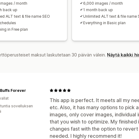
images / month
6,000 images / month
h back up
1 month back up
ted ALT text & file name SEO
Unlimited ALT text & file name
schedules
Everything in Basic plan
ing in Free plan
yttöperusteiset maksut laskutetaan 30 päivän välein.
Näytä kaikki h
Buffs Forever
allat
This app is perfect. It meets all my nee
 tuntia sovelluksen
etc. Also, it has many options to pick
ä
images, only cover images, individual
that you wish to optimize. My finished
changes fast with the option to revert 
needed. I highly recommend it!