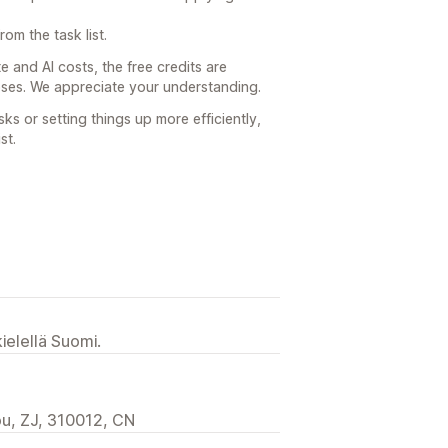
om the task list.
 and AI costs, the free credits are
poses. We appreciate your understanding.
sks or setting things up more efficiently,
st.
ielellä Suomi.
u, ZJ, 310012, CN