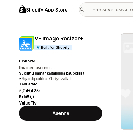
Shopify App Store
Esitt
VF Image Resizer+
Built for Shopify
Hinnoittelu
Ilmainen asennus
Suosittu samankaltaisissa kaupoissa
Sijaintipaikka Yhdysvallat
Tähtiarvio
5,0
(425)
Kehittäjä
ValueFly
Asenna