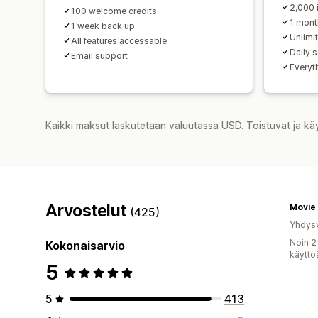
2,000 
100 welcome credits
1 mont
1 week back up
Unlimi
All features accessable
Daily 
Email support
Everyth
Kaikki maksut laskutetaan valuutassa USD. Toistuvat ja kä
Arvostelut
Movie 
(425)
Yhdysv
Noin 2
Kokonaisarvio
käyttö
5
5
413