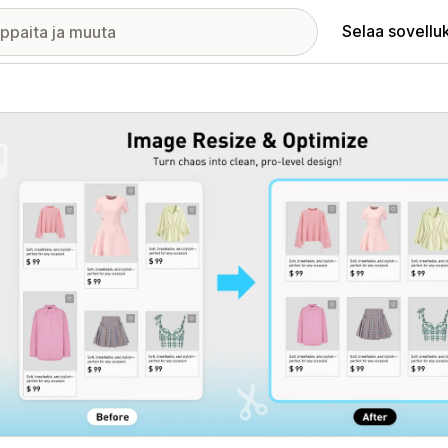
Selaa sovellu
elykuvagalleria