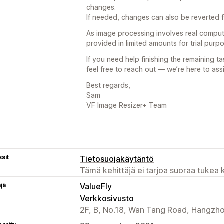
changes.
If needed, changes can also be reverted fr
As image processing involves real compute
provided in limited amounts for trial pur
If you need help finishing the remaining ta
feel free to reach out — we’re here to assi
Best regards,
Sam
VF Image Resizer+ Team
sit
Tietosuojakäytäntö
Tämä kehittäjä ei tarjoa suoraa tukea k
äjä
ValueFly
Verkkosivusto
2F, B, No.18, Wan Tang Road, Hangzho