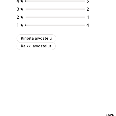
4
5
3
2
2
1
1
4
Kirjoita arvostelu
Kaikki arvostelut
ESPOI