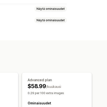
Näytä ominaisuudet
Näytä ominaisuudet
kaus
Laadunvalvonta
eksti
Tekoälygenerointi
Vesileimat
en
Tiedoston nimeäminen
jen indeksointi
Joukkomuokkaus
Lataa
Pakkaus
Rajaaminen
 optimointi
Nopeuden optimointi
ka
Nopeusanalyysi
Seuranta
Advanced plan
$58.99
/kuukausi
0.29 per 100 extra images
Ominaisuudet