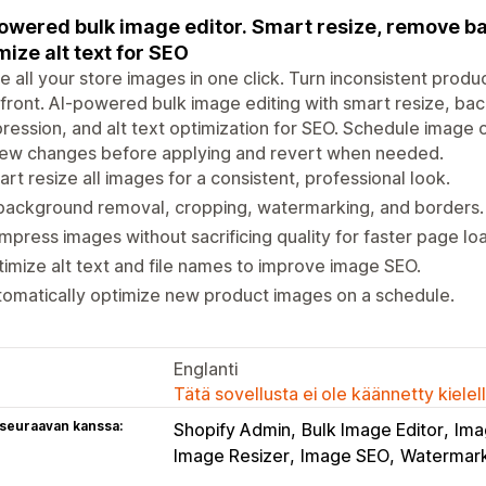
owered bulk image editor. Smart resize, remove 
mize alt text for SEO
e all your store images in one click. Turn inconsistent produ
front. AI-powered bulk image editing with smart resize, b
ession, and alt text optimization for SEO. Schedule image o
iew changes before applying and revert when needed.
rt resize all images for a consistent, professional look.
background removal, cropping, watermarking, and borders.
press images without sacrificing quality for faster page lo
imize alt text and file names to improve image SEO.
omatically optimize new product images on a schedule.
Englanti
Tätä sovellusta ei ole käännetty kiele
 seuraavan kanssa:
Shopify Admin
Bulk Image Editor
Ima
Image Resizer
Image SEO
Watermar