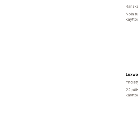
Ransk
Noin t
käyttö
Luxwo
Yhdist
22 päi
käyttö