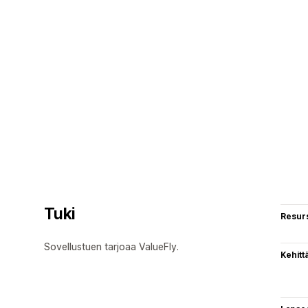
Tuki
Resurs
Sovellustuen tarjoaa ValueFly.
Kehitt