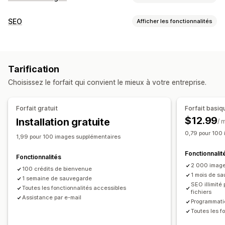
Optimisation d’images
SEO
Afficher les fonctionnalités
Optimisation automatique
Compression d’images
Outils SEO
Contrôle qualité
SEO
Texte alternatif
Compression d’images
Redimensionnement d’images
Génération basée sur l’IA
Filigranes
Tarification
Dénomination des fichiers
Édition en bloc
Choisissez le forfait qui convient le mieux à votre entreprise.
Conversion des types de fichiers
Indexation des pages
Texte alternatif
Noms des fichiers
Téléchargement
Édition en bloc
SEO local
Optimisation d’images
Compression
Recadrage
Redimensionnement
Forfait gratuit
Forfait basiq
Optimisation de vitesse
Automatisations
$12.99
Installation gratuite
/ 
Suivi des performances
0,79 pour 100
1,99 pour 100 images supplémentaires
Note SEO
Audits
Analyses de données
Fonctionnalit
Analyses de la vitesse
Suivi
Test
Fonctionnalités
2 000 image
100 crédits de bienvenue
1 mois de s
1 semaine de sauvegarde
SEO illimité 
Toutes les fonctionnalités accessibles
fichiers
Assistance par e-mail
Programmati
Toutes les fo