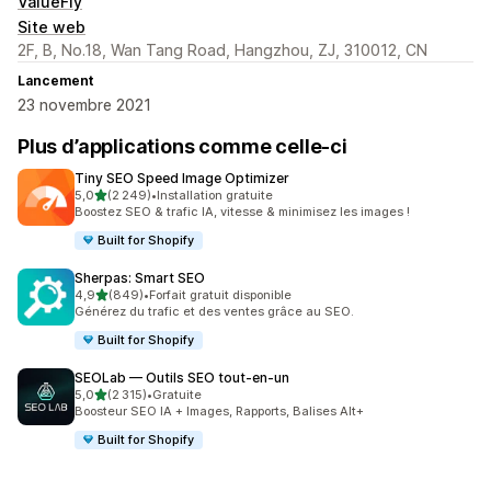
ValueFly
Site web
2F, B, No.18, Wan Tang Road, Hangzhou, ZJ, 310012, CN
Lancement
23 novembre 2021
Plus d’applications comme celle-ci
Tiny SEO Speed Image Optimizer
étoile(s) sur 5
5,0
(2 249)
•
Installation gratuite
2249 avis au total
Boostez SEO & trafic IA, vitesse & minimisez les images !
Built for Shopify
Sherpas: Smart SEO
étoile(s) sur 5
4,9
(849)
•
Forfait gratuit disponible
849 avis au total
Générez du trafic et des ventes grâce au SEO.
Built for Shopify
SEOLab — Outils SEO tout‑en‑un
étoile(s) sur 5
5,0
(2 315)
•
Gratuite
2315 avis au total
Boosteur SEO IA + Images, Rapports, Balises Alt+
Built for Shopify