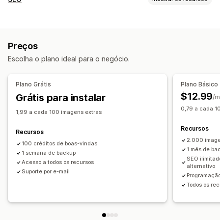
Otimização automática
Compactação de imagens
Ferramentas de SEO
Controle de qualidade
SEO
Texto alternativo
Compactação de imagens
Geração por IA
Marcas-d'água
Preços
Redimensionamento de imagens
Edição em massa
Escolha o plano ideal para o negócio.
Nomenclatura de arquivos
Texto alternativo
Nomes de arquivos
Baixar
Conversão de tipos de arquivos
Indexação de páginas
Compactação
Recorte
Redimensionamento
Plano Grátis
Plano Básico
Edição em massa
SEO local
Otimização de imagens
$12.99
Grátis para instalar
/m
Otimização de velocidade
Automações
0,79 a cada 1
1,99 a cada 100 imagens extras
Monitoramento de desempenho
Recursos
Pontuação de SEO
Auditorias
Análises
Recursos
2.000 imag
Análise de velocidade
Acompanhamento
Testes
100 créditos de boas-vindas
1 mês de ba
1 semana de backup
SEO ilimitad
Acesso a todos os recursos
alternativo
Suporte por e-mail
Programação
Todos os rec