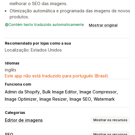
melhorar o SEO das imagens.
Otimização automática e programada das imagens de novos
produtos.
Contém texto traduzido automaticamente
Mostrar original
Recomendado por lojas como a sua
Localização: Estados Unidos
Idiomas
inglês
Este app não está traduzido para português (Brasil)
Funciona com
Admin da Shopify
Bulk Image Editor
Image Compressor
Image Optimizer
Image Resizer
Image SEO
Watermark
Categorias
Editor de imagens
Mostrar os recursos
Otimização de imagens
SEO
Mostrar os recursos