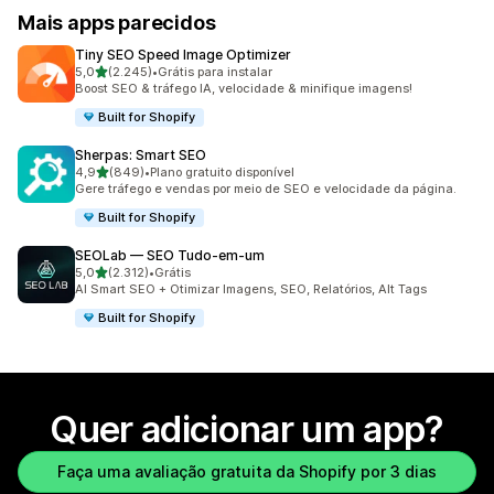
Mais apps parecidos
Tiny SEO Speed Image Optimizer
de 5 estrelas
5,0
(2.245)
•
Grátis para instalar
2245 avaliações ao todo
Boost SEO & tráfego IA, velocidade & minifique imagens!
Built for Shopify
Sherpas: Smart SEO
de 5 estrelas
4,9
(849)
•
Plano gratuito disponível
849 avaliações ao todo
Gere tráfego e vendas por meio de SEO e velocidade da página.
Built for Shopify
SEOLab — SEO Tudo‑em‑um
de 5 estrelas
5,0
(2.312)
•
Grátis
2312 avaliações ao todo
AI Smart SEO + Otimizar Imagens, SEO, Relatórios, Alt Tags
Built for Shopify
Quer adicionar um app?
Faça uma avaliação gratuita da Shopify por 3 dias