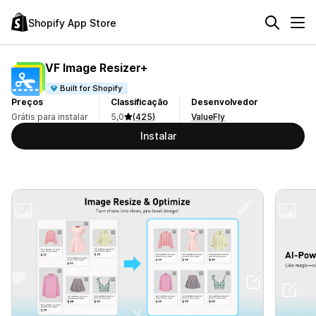
Shopify App Store
VF Image Resizer+
Built for Shopify
Preços
Classificação
Desenvolvedor
Grátis para instalar
5,0
(425)
ValueFly
Instalar