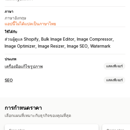
ภาษา
ภาษาอังกฤษ
แอปนี้ไม่ได้แปลเป็นภาษาไทย
ใช้ได้กับ
ส่วนผู้ดูแล Shopify
Bulk Image Editor
Image Compressor
Image Optimizer
Image Resizer
Image SEO
Watermark
ประเภท
เครื่องมือแก้ไขรูปภาพ
แสดงฟีเจอร์
การเพิ่มประสิทธิภาพรูปภาพ
SEO
แสดงฟีเจอร์
การเพิ่มประสิทธิภาพอัตโนมัติ
การบีบอัดภาพ
การควบคุมคุณภาพ
เครื่องมือ SEO
SEO
ข้อความแสดงแทน
การสร้างด้วย AI
ลายน้ำ
การบีบอัดภาพ
การปรับขนาดภาพ
การตั้งชื่อไฟล์
การแก้ไขจำนวนมาก
การกำหนดราคา
แปลงประเภทไฟล์
การจัดทำดัชนีหน้าเว็บ
การแก้ไขจำนวนมาก
ข้อความแสดงแทน
ชื่อไฟล์
ดาวน์โหลด
การบีบอัด
การครอบตัด
เลือกแผนที่เหมาะกับธุรกิจของคุณที่สุด
SEO ในพื้นที่
การเพิ่มประสิทธิภาพรูปภาพ
การปรับขนาด
การปรับความเร็วให้เหมาะสม
การทำงานอัตโนมัติ