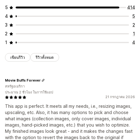
5
414
4
5
3
2
2
1
1
4
เขียนรีวิว
รีวิวทั้งหมด
Movie Buffs Forever
สหรัฐอเมริกา
ประมาณ 2 ชั่วโมง ในการใช้แอป
21 กรกฎาคม 2026
This app is perfect. It meets all my needs, i.e., resizing images,
upscaling, etc. Also, it has many options to pick and choose
what images (collection images, only cover images, individual
images, hand-picked images, etc.) that you wish to optimize.
My finished images look great - and it makes the changes fast
with the option to revert the images back to the original if