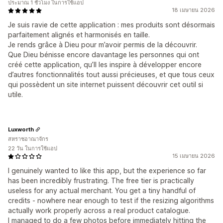
ประมาณ 1 ชั่วโมง ในการใช้แอป
18 เมษายน 2026
Je suis ravie de cette application : mes produits sont désormais
parfaitement alignés et harmonisés en taille.
Je rends grâce à Dieu pour m’avoir permis de la découvrir.
Que Dieu bénisse encore davantage les personnes qui ont
créé cette application, qu’Il les inspire à développer encore
d’autres fonctionnalités tout aussi précieuses, et que tous ceux
qui possèdent un site internet puissent découvrir cet outil si
utile.
Luxworth
สหราชอาณาจักร
22 วัน ในการใช้แอป
15 เมษายน 2026
I genuinely wanted to like this app, but the experience so far
has been incredibly frustrating. The free tier is practically
useless for any actual merchant. You get a tiny handful of
credits - nowhere near enough to test if the resizing algorithms
actually work properly across a real product catalogue.
I managed to do a few photos before immediately hitting the