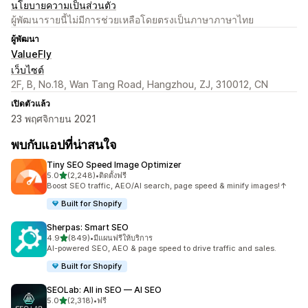
นโยบายความเป็นส่วนตัว
ผู้พัฒนารายนี้ไม่มีการช่วยเหลือโดยตรงเป็นภาษาภาษาไทย
ผู้พัฒนา
ValueFly
เว็บไซต์
2F, B, No.18, Wan Tang Road, Hangzhou, ZJ, 310012, CN
เปิดตัวแล้ว
23 พฤศจิกายน 2021
พบกับแอปที่น่าสนใจ
Tiny SEO Speed Image Optimizer
เต็ม 5 ดาว
5.0
(2,248)
•
ติดตั้งฟรี
ทั้งหมด 2248 รีวิว
Boost SEO traffic, AEO/AI search, page speed & minify images!↑
Built for Shopify
Sherpas: Smart SEO
เต็ม 5 ดาว
4.9
(849)
•
มีแผนฟรีให้บริการ
ทั้งหมด 849 รีวิว
AI-powered SEO, AEO & page speed to drive traffic and sales.
Built for Shopify
SEOLab: All in SEO — AI SEO
เต็ม 5 ดาว
5.0
(2,318)
•
ฟรี
ทั้งหมด 2318 รีวิว