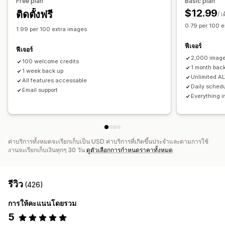
Free plan
Basic plan
การเฝ้าติดตามประสิทธิภาพ
$12.99
ติดตั้งฟรี
/ เ
คะแนน SEO
การตรวจสอบ
การวิเคราะห์
การวิเคราะห์ความเร็ว
0.79 per 100 e
1.99 per 100 extra images
การติดตาม
การทดสอบ
ฟีเจอร์
ฟีเจอร์
2,000 image
100 welcome credits
1 month bac
1 week back up
Unlimited AL
All features accessable
Daily sched
Email support
Everything i
ค่าบริการทั้งหมดจะเรียกเก็บเป็น USD ค่าบริการที่เกิดขึ้นประจำและตามการใช้
งานจะเรียกเก็บเงินทุกๆ 30 วัน
ดูตัวเลือกการกำหนดราคาทั้งหมด
รีวิว
(426)
การให้คะแนนโดยรวม
5