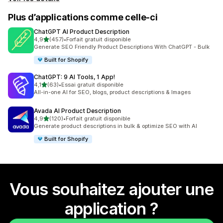
Plus d’applications comme celle-ci
ChatGPT AI Product Description
étoile(s) sur 5
4,9
(457)
•
Forfait gratuit disponible
457 avis au total
Generate SEO Friendly Product Descriptions With ChatGPT - Bulk
Built for Shopify
ChatGPT: 9 AI Tools, 1 App!
étoile(s) sur 5
4,1
(63)
•
Essai gratuit disponible
63 avis au total
All-in-one AI for SEO, blogs, product descriptions & Images
Avada AI Product Description
étoile(s) sur 5
4,9
(120)
•
Forfait gratuit disponible
120 avis au total
Generate product descriptions in bulk & optimize SEO with AI
Built for Shopify
Vous souhaitez ajouter une
application ?