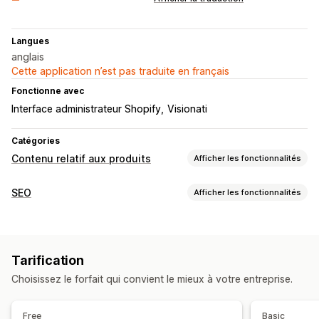
Langues
anglais
Cette application n’est pas traduite en français
Fonctionne avec
Interface administrateur Shopify
Visionati
Catégories
Contenu relatif aux produits
Afficher les fonctionnalités
Types de contenus
SEO
Afficher les fonctionnalités
Descriptions
Descriptions SEO
Titres SEO
Outils SEO
Création de contenu
Édition en bloc
Génération IA
SEO local
Génération basée sur l’IA
Modèles d’invites
Ton et style
Tarification
Suivi des performances
Modifications en bloc
Mises à jour automatiques
Choisissez le forfait qui convient le mieux à votre entreprise.
Note SEO
Suivi du classement
Trafic du site web
SEO
Free
Basic
Optimisation automatique
Audits du SEO