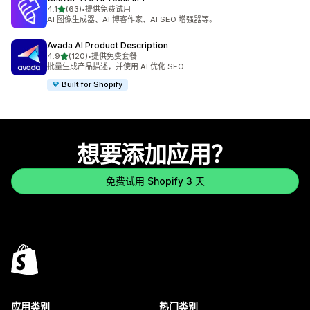
星（满分 5 星）
4.1
(63)
•
提供免费试用
总共 63 条评论
AI 图像生成器、AI 博客作家、AI SEO 增强器等。
Avada AI Product Description
星（满分 5 星）
4.9
(120)
•
提供免费套餐
总共 120 条评论
批量生成产品描述，并使用 AI 优化 SEO
Built for Shopify
想要添加应用？
免费试用 Shopify 3 天
应用类别
热门类别