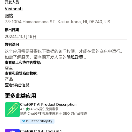
开发人员
Visionati
网站
73-1094 Hamanamana ST, Kailua-kona, HI, 96740, US
推出日期
2024年10月16日
数据访问
这个应用需要获得以下数据的访问权限，才能在您的商店中运行。
如需了解原因，请查阅开发人员的
隐私政策
。
查看员工和协作者数据:
店主
查看和编辑商店数据:
产品
查看详细信息
更多此类应用
ChatGPT AI Product Description
星（满分 5 星）
4.9
(457)
•
提供免费套餐
总共 457 条评论
借助 ChatGPT 批量生成利于 SEO 的产品描述
Built for Shopify
ChatGPT: 6 AI Tools in 1