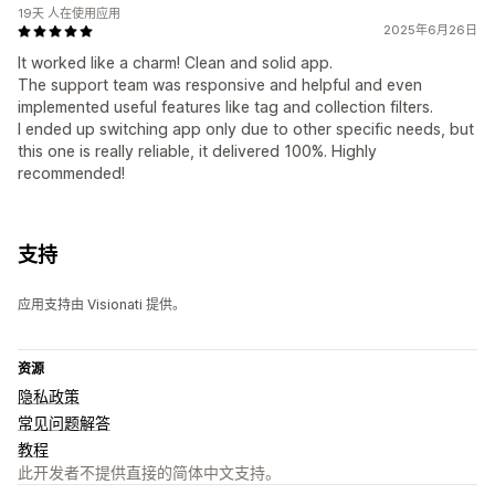
19天 人在使用应用
2025年6月26日
It worked like a charm! Clean and solid app.
The support team was responsive and helpful and even
implemented useful features like tag and collection filters.
I ended up switching app only due to other specific needs, but
this one is really reliable, it delivered 100%. Highly
recommended!
支持
应用支持由 Visionati 提供。
资源
隐私政策
常见问题解答
教程
此开发者不提供直接的简体中文支持。