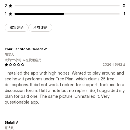
2
0
1
1
撰写评论
所有评论
Your Bar Stools Canada
加拿大
大约22小时 人在使用应用
2026年6月2日
I installed the app with high hopes. Wanted to play around and
see how it performs under Free Plan, which claims 25 free
descriptions. It did not work. Looked for support, took me to a
discussion forum. I left a note but no replies. So, I upgraded my
plan for paid one. The same picture. Uninstalled it. Very
questionable app.
Blululi
意大利