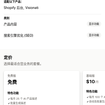
适配以下产品：
Shopify 后台
Visionati
类别
产品内容
显示功能
内容类型
搜索引擎优化 (SEO)
显示功能
描述
SEO 描述
SEO 标题
SEO 工具
内容创作
批量编辑
AI 生成
本地 SEO
AI 生成
提示词模板
语气和风格
批量编辑
自动更新
定价
监控绩效
选择最适合您业务的套餐。
搜索引擎优化 (SEO)
SEO 评分
排名跟踪
网站流量
自动优化
SEO 审核
免费版
基础版
$10
免费
/月
特色功能
特色功能
每月 100 个
每月 25 个 AI 产品描述
自动及批量生
批量生成描述