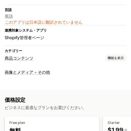
言語
英語
このアプリは日本語に翻訳されていません
連携対象システム・アプリ
Shopify管理者ページ
カテゴリー
商品コンテンツ
機能を表示
コンテンツタイプ
画像とメディア - その他
タイトル
画像
バリエーション
価格設定
ビジネスに最適なプランをお選びください。
Free plan
Starter
$1.99
無料
/月