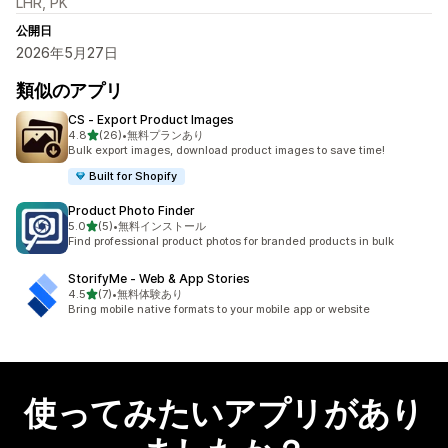
LHR, PK
公開日
2026年5月27日
類似のアプリ
CS ‑ Export Product Images
5つ星中
4.8
(26)
•
無料プランあり
合計レビュー数：26件
Bulk export images, download product images to save time!
Built for Shopify
Product Photo Finder
5つ星中
5.0
(5)
•
無料インストール
合計レビュー数：5件
Find professional product photos for branded products in bulk
StorifyMe ‑ Web & App Stories
5つ星中
4.5
(7)
•
無料体験あり
合計レビュー数：7件
Bring mobile native formats to your mobile app or website
使ってみたいアプリがあり