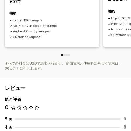
機能
機能
Export 1000
Export 100 Images
Priority in e
No Priority in exporter queue
Highest Qua
Highest Quality Images
Customer Su
Customer Support
すべての料金はUSDで請求されます。 定期請求と使用料に基づく請求は、
30日ごとに行われます。
レビュー
総合評価
0
5
0
4
0