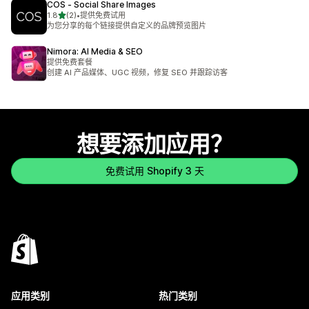
COS ‑ Social Share Images
星（满分 5 星）
1.8
(2)
•
提供免费试用
总共 2 条评论
为您分享的每个链接提供自定义的品牌预览图片
Nimora: AI Media & SEO
提供免费套餐
创建 AI 产品媒体、UGC 视频，修复 SEO 并跟踪访客
想要添加应用？
免费试用 Shopify 3 天
应用类别
热门类别