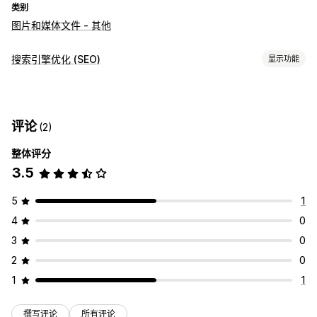
类别
图片和媒体文件 - 其他
搜索引擎优化 (SEO)
显示功能
SEO 工具
图片压缩
图片尺寸调整
替代文本
文件命名
批量编辑
AI 生成
评论
(2)
图片优化
速度优化
内容优化
整体评分
3.5
5
1
4
0
3
0
2
0
1
1
撰写评论
所有评论