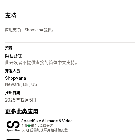
支持
应用支持由 Shopvana 提供。
资源
隐私政策
此开发者不提供直接的简体中文支持。
开发人员
Shopvana
Newark, DE, US
推出日期
2025年12月5日
更多此类应用
SpeedSize AI Image & Video
星（满分 5 星）
4.9
(52)
•
免费安装
总共 52 条评论
以 AI 质量加速图片和视频加载