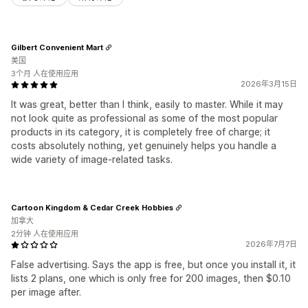
Gilbert Convenient Mart
美国
3个月 人在使用应用
2026年3月15日
It was great, better than I think, easily to master. While it may
not look quite as professional as some of the most popular
products in its category, it is completely free of charge; it
costs absolutely nothing, yet genuinely helps you handle a
wide variety of image-related tasks.
Cartoon Kingdom & Cedar Creek Hobbies
加拿大
2分钟 人在使用应用
2026年7月7日
False advertising. Says the app is free, but once you install it, it
lists 2 plans, one which is only free for 200 images, then $0.10
per image after.