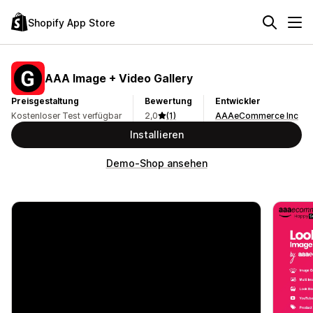
Shopify App Store
AAA Image + Video Gallery
Preisgestaltung
Bewertung
Entwickler
Kostenloser Test verfügbar
2,0
(1)
AAAeCommerce Inc
Installieren
Demo-Shop ansehen