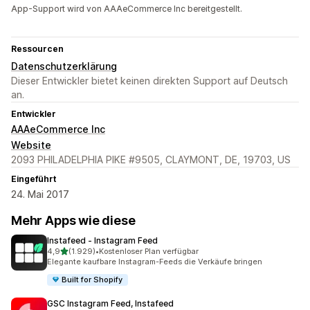
App-Support wird von AAAeCommerce Inc bereitgestellt.
Ressourcen
Datenschutzerklärung
Dieser Entwickler bietet keinen direkten Support auf Deutsch
an.
Entwickler
AAAeCommerce Inc
Website
2093 PHILADELPHIA PIKE #9505, CLAYMONT, DE, 19703, US
Eingeführt
24. Mai 2017
Mehr Apps wie diese
Instafeed ‑ Instagram Feed
von 5 Sternen
4,9
(1.929)
•
Kostenloser Plan verfügbar
1929 Rezensionen insgesamt
Elegante kaufbare Instagram-Feeds die Verkäufe bringen
Built for Shopify
GSC Instagram Feed, Instafeed