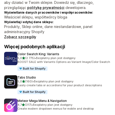
aby działać w Twoim sklepie. Dowiedz się, dlaczego,
przeglądając
politykę prywatności
dewelopera.
Wyświetlanie danych pracowników i współpracowników:
Właściciel sklepu, współtwórcy bloga
Wyświetlaj i edytuj dane sklepu:
Produkty, Sklep online, dane niestandardowe, panel
administracyjny Shopify
Zobacz szczegóły
Więcej podobnych aplikacji
Color Swatch King: Variants
na 5 gwiazdek
5,0
(2 775)
•
Bezpłatny plan jest dostępny
Łączna liczba recenzji: 2775
BOOST SALE with Variants Options as Variant Image/Color Swatch
Built for Shopify
Tabs Studio
na 5 gwiazdek
5,0
(160)
•
Bezpłatny plan jest dostępny
Łączna liczba recenzji: 160
Easily create tabs or accordions for your product descriptions
Built for Shopify
Meteor Mega Menu & Navigation
na 5 gwiazdek
4,7
(317)
•
Bezpłatny plan jest dostępny
Łączna liczba recenzji: 317
Create modern dropdown menus for mobile and desktop