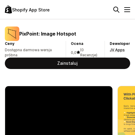
Shopify App Store
PixPoint: Image Hotspot
Ceny
Ocena
Deweloper
Dostępna darmowa wersja
(0
JV Apps
0,0
próbna
Recenzje)
Zainstaluj