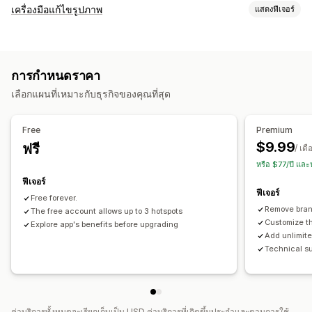
เครื่องมือแก้ไขรูปภาพ
แสดงฟีเจอร์
การเพิ่มประสิทธิภาพรูปภาพ
พื้นหลังที่กำหนดเอง
การกำหนดราคา
การแก้ไขจำนวนมาก
เลือกแผนที่เหมาะกับธุรกิจของคุณที่สุด
การอัปโหลดไฟล์
Free
Premium
$9.99
ฟรี
/ เดื
หรือ $77/ปี แล
ฟีเจอร์
ฟีเจอร์
Free forever.
Remove bran
The free account allows up to 3 hotspots
Customize th
Explore app's benefits before upgrading
Add unlimite
Technical sup
ค่าบริการทั้งหมดจะเรียกเก็บเป็น USD ค่าบริการที่เกิดขึ้นประจำและตามการใช้