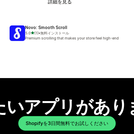
詳細を見る
Novo: Smooth Scroll
5つ星中
5.0
(1)
•
無料インストール
合計レビュー数：1件
Premium scrolling that makes your store feel high-end
たいアプリがあり
Shopifyを3日間無料でお試しください