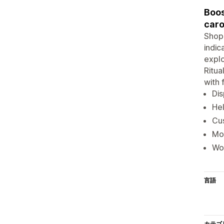
Boos
caro
Shopp
indic
explo
Ritua
with 
Dis
Hel
Cus
Mob
Wor
言語
カテゴ