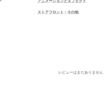
アニメーションとエフェクト
カスタマイズ
ストアフロント - その他
インタラクティブアニメーション
モバ
レビューはまだありません