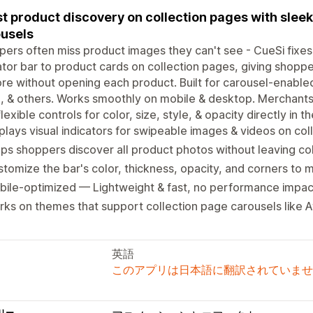
t product discovery on collection pages with sleek
usels
ers often miss product images they can't see - CueSi fixes 
ator bar to product cards on collection pages, giving shoppe
re without opening each product. Built for carousel-enabled
l, & others. Works smoothly on mobile & desktop. Merchants
flexible controls for color, size, style, & opacity directly 
plays visual indicators for swipeable images & videos on co
ps shoppers discover all product photos without leaving co
tomize the bar's color, thickness, opacity, and corners to 
ile-optimized — Lightweight & fast, no performance impac
ks on themes that support collection page carousels like At
英語
このアプリは日本語に翻訳されていませ
リー