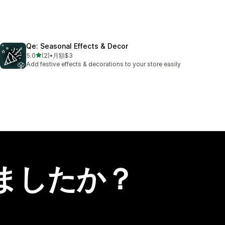
Qe: Seasonal Effects & Decor
5つ星中
5.0
(2)
•
月額$3
合計レビュー数：2件
Add festive effects & decorations to your store easily
ましたか？