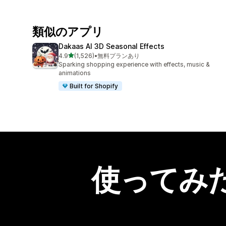
類似のアプリ
Dakaas AI 3D Seasonal Effects
5つ星中
4.9
(1,526)
•
無料プランあり
合計レビュー数：1526件
Sparking shopping experience with effects, music &
animations
Built for Shopify
使ってみ