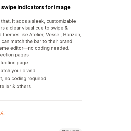
 swipe indicators for image
that. It adds a sleek, customizable
rs a clear visual cue to swipe &
 themes like Atelier, Vessel, Horizon,
 can match the bar to their brand
in theme editor—no coding needed.
llection pages
llection page
match your brand
t, no coding required
elier & others
ん