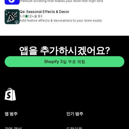
Premium scrolling that makes your store feel high-end
Qe: Seasonal Effects & Decor
별 5개 중
5.0
(2)
•
월 $3
총 리뷰 2개
Add festive effects & decorations to your store easily
앱을 추가하시겠어요?
Shopify 3일 무료 체험
앱 범주
인기 범주
판매 채널
드랍쉬핑