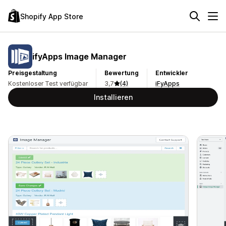
Shopify App Store
ifyApps Image Manager
Preisgestaltung
Bewertung
Entwickler
Kostenloser Test verfügbar
3,7
(4)
iFyApps
Installieren