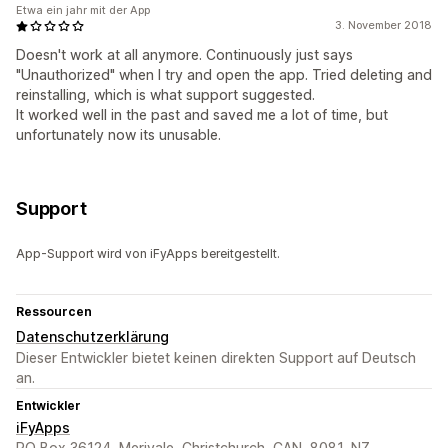
Etwa ein jahr mit der App
3. November 2018
Doesn't work at all anymore. Continuously just says
"Unauthorized" when I try and open the app. Tried deleting and
reinstalling, which is what support suggested.
It worked well in the past and saved me a lot of time, but
unfortunately now its unusable.
Support
App-Support wird von iFyApps bereitgestellt.
Ressourcen
Datenschutzerklärung
Dieser Entwickler bietet keinen direkten Support auf Deutsch
an.
Entwickler
iFyApps
PO Box 36124, Merivale, Christchurch, CAN, 8081, NZ