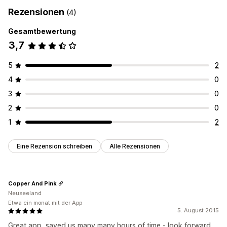
Rezensionen
(4)
Gesamtbewertung
3,7
5
2
4
0
3
0
2
0
1
2
Eine Rezension schreiben
Alle Rezensionen
Copper And Pink
Neuseeland
Etwa ein monat mit der App
5. August 2015
Great app, saved us many many hours of time - look forward