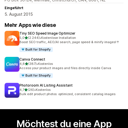
Eingeführt
5. August 2015
Mehr Apps wie diese
Tiny SEO Speed Image Optimizer
von 5 Sternen
5,0
(2.244)
•
Kostenlose Installation
2244 Rezensionen insgesamt
Boost SEO traffic, AEO/AI search, page speed & minify images!↑
Built for Shopify
Canva Connect
von 5 Sternen
4,8
(387)
•
Kostenlos
387 Rezensionen insgesamt
Access your product images and files directly inside Canva
Built for Shopify
Photoroom AI Listing Assistant
von 5 Sternen
4,7
(26)
•
Kostenlos
26 Rezensionen insgesamt
Bulk edit product photos: optimized, consistent catalog images
Möchtest du eine App