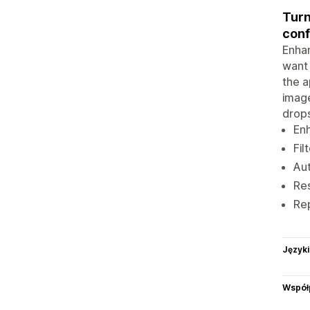
Turn
conf
Enhan
want
the a
image
drops
Enh
Fil
Au
Res
Re
Języki
Współ