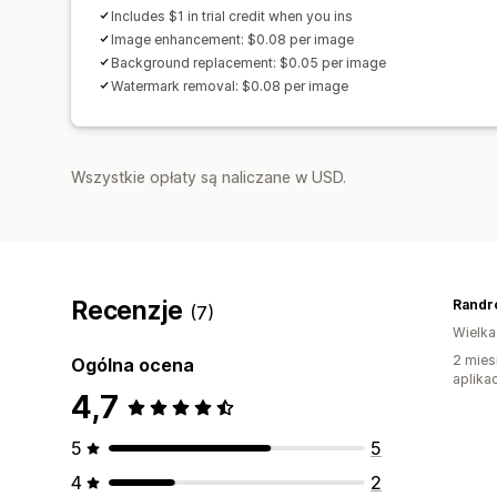
Includes $1 in trial credit when you ins
Image enhancement: $0.08 per image
Background replacement: $0.05 per image
Watermark removal: $0.08 per image
Wszystkie opłaty są naliczane w USD.
Recenzje
Randr
(7)
Wielka
2 mies
Ogólna ocena
aplikac
4,7
5
5
4
2