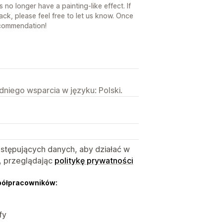
s no longer have a painting-like effect. If
ck, please feel free to let us know. Once
ecommendation!
niego wsparcia w języku: Polski.
astępujących danych, aby działać w
, przeglądając
politykę prywatności
półpracowników:
fy