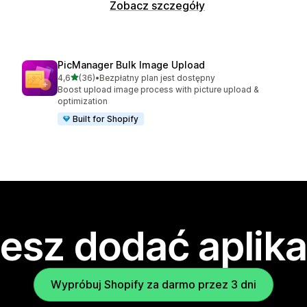
Zobacz szczegóły
PicManager Bulk Image Upload
na 5 gwiazdek
4,6
(36)
•
Bezpłatny plan jest dostępny
Łączna liczba recenzji: 36
Boost upload image process with picture upload &
optimization
Built for Shopify
esz dodać aplika
Wypróbuj Shopify za darmo przez 3 dni