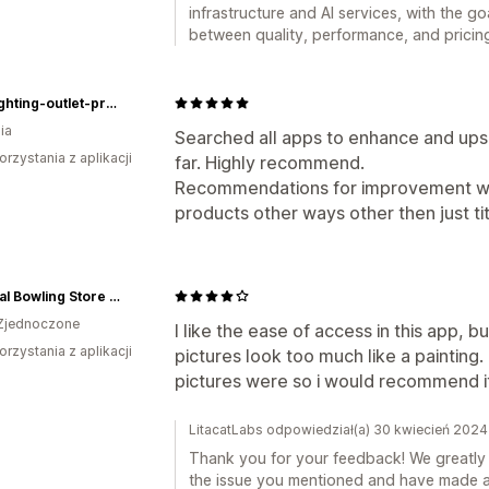
infrastructure and AI services, with the g
between quality, performance, and pricin
The-lighting-outlet-prod
ia
Searched all apps to enhance and upsc
orzystania z aplikacji
far. Highly recommend.
Recommendations for improvement wo
products other ways other then just ti
National Bowling Store INC
Zjednoczone
I like the ease of access in this app,
orzystania z aplikacji
pictures look too much like a painting.
pictures were so i would recommend i
LitacatLabs odpowiedział(a) 30 kwiecień 2024
Thank you for your feedback! We greatly 
the issue you mentioned and have made ad