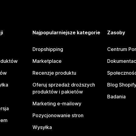
ji
Najpopularniejsze kategorie
Zasoby
Dropshipping
Centrum Po
oduktów
Marketplace
Dokumentac
tów
Recenzje produktu
Społeczność
yłka
Oferuj sprzedaż droższych
Blog Shopif
produktów i pakietów
Badania
Marketing e-mailowy
rsja
Pozycjonowanie stron
pem
Wysyłka