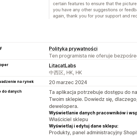
certain features to ensure that the picture
you have any other suggestions or feedba
again, thank you for your support and r
y
Polityka prywatności
Ten programista nie oferuje bezpośred
oper
LitacatLabs
中西区, HK, HK
adzenie na rynek
20 marzec 2024
p do danych
Ta aplikacja potrzebuje dostępu do n
Twoim sklepie. Dowiedz się, dlaczego
dewelopera.
Wyświetlanie danych pracowników i ws
Właściciel sklepu
Wyświetlaj i edytuj dane sklepu:
Produkty, panel administracyjny Shopi