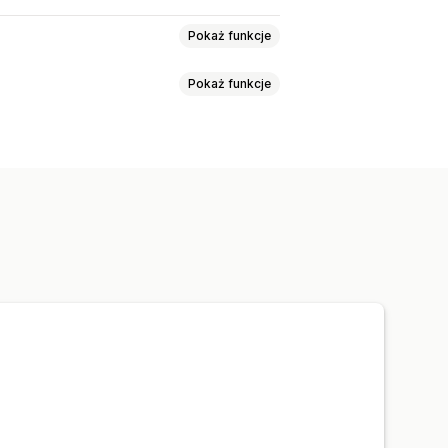
Pokaż funkcje
Pokaż funkcje
e tła
Kontrola jakości
Znaki wodne
Przywracanie
Edycja zbiorcza