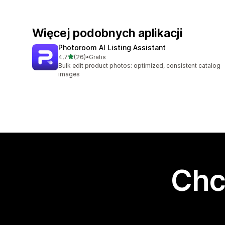
Więcej podobnych aplikacji
Photoroom AI Listing Assistant
na 5 gwiazdek
4,7
(26)
•
Gratis
Łączna liczba recenzji: 26
Bulk edit product photos: optimized, consistent catalog
images
Chc