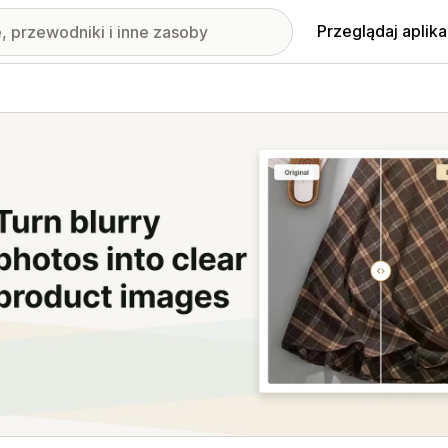
Przeglądaj aplika
nione obrazy w galerii