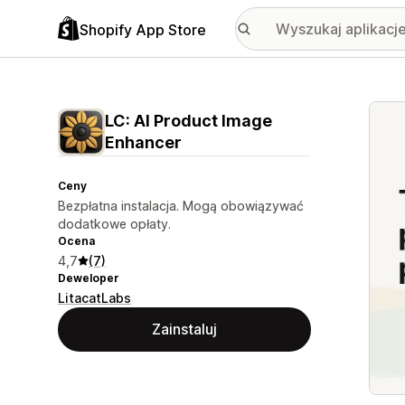
Shopify App Store
Wyróż
LC: AI Product Image
Enhancer
Ceny
Bezpłatna instalacja. Mogą obowiązywać
dodatkowe opłaty.
Ocena
4,7
(7)
Deweloper
LitacatLabs
Zainstaluj