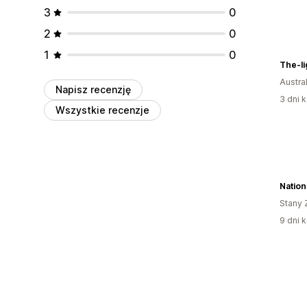
3
0
2
0
1
0
Austral
Napisz recenzję
3 dni k
Wszystkie recenzje
Stany 
9 dni k