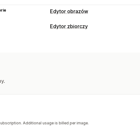
rie
Edytor obrazów
Optymalizacja obrazów
Edytor zbiorczy
Automatyczna optymalizacja
Usuwani
Edytowalne zasoby
Edycja zbiorcza
Obrazy
Pobierz
Zmiana rozmiaru
Działania
Optymalizacja obrazów
Asystent AI
my.
ubscription. Additional usage is billed per image.