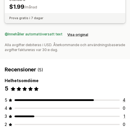
$1.99
/månad
Prova gratis i 7 dagar
Innehåller automatöversatt text
Visa original
Alla avgifter debiteras i USD. Återkommande och användningsbaserade
avgifter faktureras var 30:e dag.
Recensioner
(5)
Helhetsomdöme
5
5
4
4
0
3
1
2
0