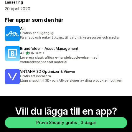
Lansering
20 april 2020
Fler appar som den här
Air
Gratisplan tillgänglig
Få snabb och enkel åtkomst till varumärkesresurser och media
Brandfolder ‑ Asset Management
av 5 stjärnor
4,0
(1)
•
Gratis
1 recensioner totalt
Leverera slagkraftiga e-handelsupplevelser med
varumärkesanpassat material
VNTANA 3D Optimizer & Viewer
Gratis att installera
Lägg snabbt till 3D- och AR-versioner av dina produkter i butiken
Vill du lägga till en app?
Prova Shopify gratis i 3 dagar