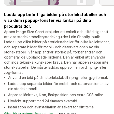
Ladda upp befintliga bilder på storlekstabeller och
visa dem i popup-fönster via länkar på dina
produktsidor.
Appen Image Size Chart erbjuder ett enkelt och tillförlitligt sätt
att visa storlekstabeller/storleksguider i din Shopify-butik.
Ladda upp olika bilder på storlekstabeller för olika kollektioner,
och separata bilder för mobil- och datorversionen av din
storlekstabell. Vår app ändrar storlek på, förbehandlar och
optimerar de uppladdade bilderna. Den är enkel att använda
och inga tekniska kunskaper krävs. Den här appen skapar inte
storlekstabeller. De måste laddas upp som en bild i .png- eller
.jpg-format.
Använd en bild på din storlekstabell i .png- eller .jpg-format.
Ladda upp separata bilder för mobil- och datorversionen av
din storlekstabell.
Anpassa länktext, ikon, länkposition och extra CSS-stilar.
Utmärkt support med 24 timmars svarstid.
Installation och avinstallation är säkert för ditt tema.
Innehåller automatöversatt text