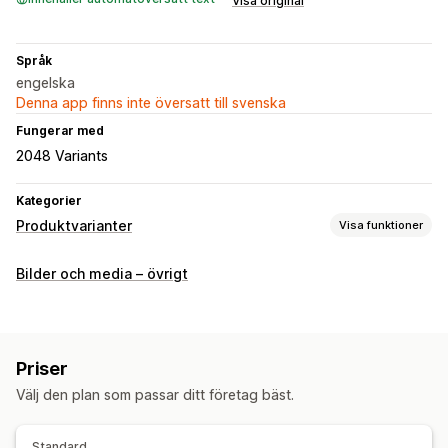
Visa original
Språk
engelska
Denna app finns inte översatt till svenska
Fungerar med
2048 Variants
Kategorier
Produktvarianter
Visa funktioner
Anpassning
Bilder och media – övrigt
Filuppladdning
Storlekstabeller
Priser
Välj den plan som passar ditt företag bäst.
Standard