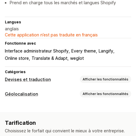
Prend en charge tous les marchés et langues Shopify
Langues
anglais
Cette application n’est pas traduite en français
Fonctionne avec
Interface administrateur Shopify
Every theme
Langify
Online store
Translate & Adapt
weglot
Catégories
Devises et traduction
Afficher les fonctionnalités
Traduction en plusieurs langues
Géolocalisation
Afficher les fonctionnalités
Traduction automatique
Paramètres de localisation
Synchronisation automatique des traductions
Traduction
Traduction en bloc
Traduction d’image
Tarification
Traduction manuelle
Traduction des champs méta
Choisissez le forfait qui convient le mieux à votre entreprise.
Traduction SEO
Traduction professionnelle