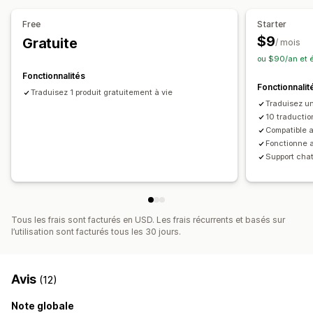
Gestion des glossaires
Redirection automatique
Free
Starter
Design du sélecteur
$9
Gratuite
/ mois
ou $90/an et 
Fonctionnalités
Fonctionnalit
Traduisez 1 produit gratuitement à vie
Traduisez un
10 traductio
Compatible 
Fonctionne 
Support cha
Tous les frais sont facturés en USD. Les frais récurrents et basés sur
l’utilisation sont facturés tous les 30 jours.
Avis
(12)
Note globale