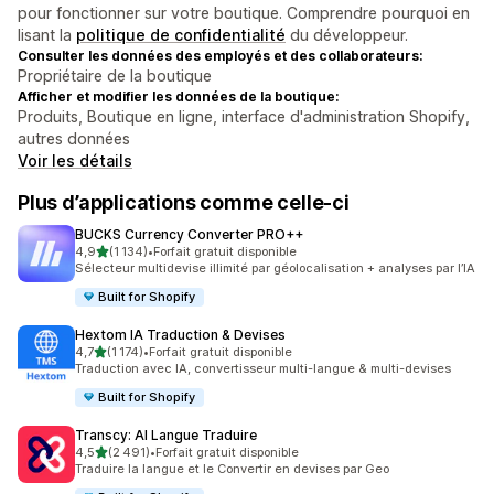
pour fonctionner sur votre boutique. Comprendre pourquoi en
lisant la
politique de confidentialité
du développeur.
Consulter les données des employés et des collaborateurs:
Propriétaire de la boutique
Afficher et modifier les données de la boutique:
Produits, Boutique en ligne, interface d'administration Shopify,
autres données
Voir les détails
Plus d’applications comme celle-ci
BUCKS Currency Converter PRO++
étoile(s) sur 5
4,9
(1 134)
•
Forfait gratuit disponible
1134 avis au total
Sélecteur multidevise illimité par géolocalisation + analyses par l’IA
Built for Shopify
Hextom IA Traduction & Devises
étoile(s) sur 5
4,7
(1 174)
•
Forfait gratuit disponible
1174 avis au total
Traduction avec IA, convertisseur multi-langue & multi-devises
Built for Shopify
Transcy: AI Langue Traduire
étoile(s) sur 5
4,5
(2 491)
•
Forfait gratuit disponible
2491 avis au total
Traduire la langue et le Convertir en devises par Geo