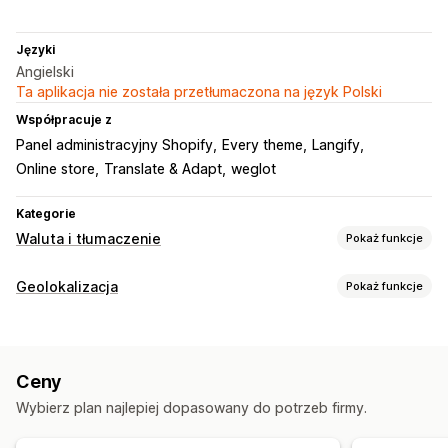
Języki
Angielski
Ta aplikacja nie została przetłumaczona na język Polski
Współpracuje z
Panel administracyjny Shopify
Every theme
Langify
Online store
Translate & Adapt
weglot
Kategorie
Waluta i tłumaczenie
Pokaż funkcje
Język i tłumaczenie
Geolokalizacja
Pokaż funkcje
Tłumaczenie maszynowe
Ustawienia lokalizacji
Automatyczna synchronizacja tłumaczeń
Tłumaczenie
Tłumaczenie zbiorcze
Tłumaczenie obrazu
Ceny
Tłumaczenie ręczne
Metapola tłumaczenia
Wybierz plan najlepiej dopasowany do potrzeb firmy.
Tłumaczenie pod kątem SEO
Profesjonalne tłumaczenie
Zarządzanie terminologią