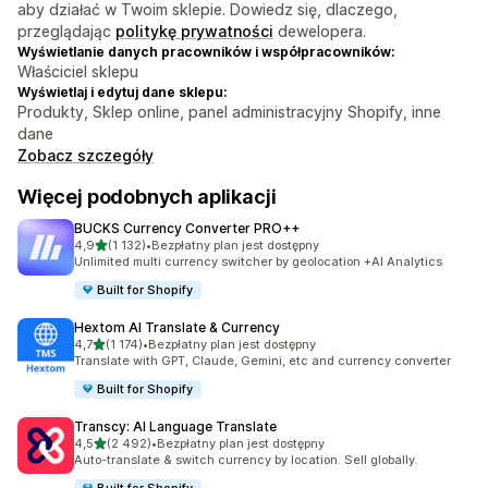
aby działać w Twoim sklepie. Dowiedz się, dlaczego,
przeglądając
politykę prywatności
dewelopera.
Wyświetlanie danych pracowników i współpracowników:
Właściciel sklepu
Wyświetlaj i edytuj dane sklepu:
Produkty, Sklep online, panel administracyjny Shopify, inne
dane
Zobacz szczegóły
Więcej podobnych aplikacji
BUCKS Currency Converter PRO++
na 5 gwiazdek
4,9
(1 132)
•
Bezpłatny plan jest dostępny
Łączna liczba recenzji: 1132
Unlimited multi currency switcher by geolocation +AI Analytics
Built for Shopify
Hextom AI Translate & Currency
na 5 gwiazdek
4,7
(1 174)
•
Bezpłatny plan jest dostępny
Łączna liczba recenzji: 1174
Translate with GPT, Claude, Gemini, etc and currency converter
Built for Shopify
Transcy: AI Language Translate
na 5 gwiazdek
4,5
(2 492)
•
Bezpłatny plan jest dostępny
Łączna liczba recenzji: 2492
Auto-translate & switch currency by location. Sell globally.
Built for Shopify