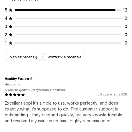
5
12
4
0
3
0
2
0
1
0
Napisz recenzję
Wszystkie recenzje
Healthy Fusion
Hiszpania
Około 18 godzin korzystania z aplikacji
30 czerwiec 2026
Excellent app! It's simple to use, works perfectly, and does
exactly what it's supposed to do. The customer support is
outstanding—they respond quickly, are very knowledgeable,
and resolved my issue in no time. Highly recommended!