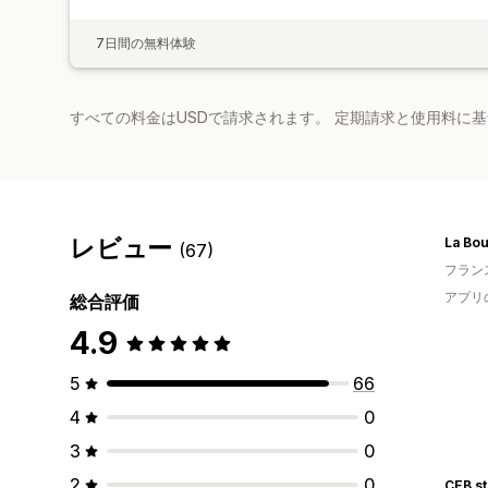
7日間の無料体験
すべての料金はUSDで請求されます。 定期請求と使用料に
レビュー
La Bou
(67)
フラン
アプリ
総合評価
4.9
5
66
4
0
3
0
2
0
CEB st