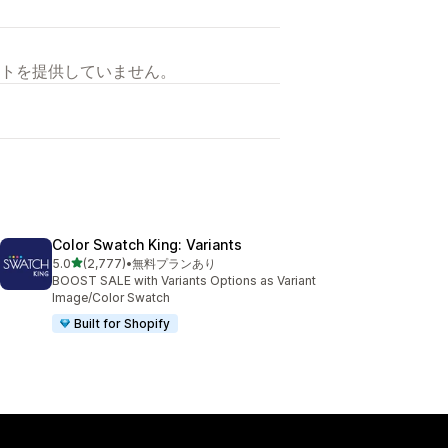
トを提供していません。
Color Swatch King: Variants
5つ星中
5.0
(2,777)
•
無料プランあり
合計レビュー数：2777件
BOOST SALE with Variants Options as Variant
Image/Color Swatch
Built for Shopify