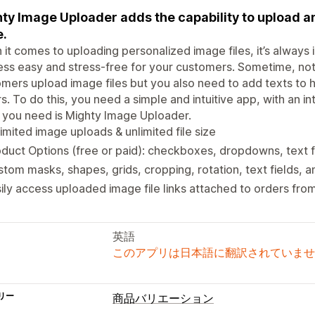
ty Image Uploader adds the capability to upload a
.
it comes to uploading personalized image files, it’s always
ss easy and stress-free for your customers. Sometime, not 
mers upload image files but you also need to add texts to 
s. To do this, you need a simple and intuitive app, with an in
you need is Mighty Image Uploader.
imited image uploads & unlimited file size
duct Options (free or paid): checkboxes, dropdowns, text fi
tom masks, shapes, grids, cropping, rotation, text fields,
ily access uploaded image file links attached to orders fro
英語
このアプリは日本語に翻訳されていませ
リー
商品バリエーション