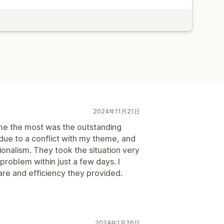
2024年11月21日
me the most was the outstanding
due to a conflict with my theme, and
ionalism. They took the situation very
roblem within just a few days. I
care and efficiency they provided.
!
2024年1月26日