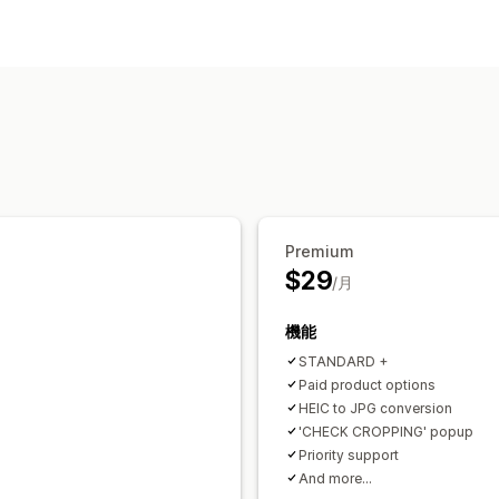
Premium
$29
/月
機能
STANDARD +
Paid product options
HEIC to JPG conversion
'CHECK CROPPING' popup
Priority support
And more...