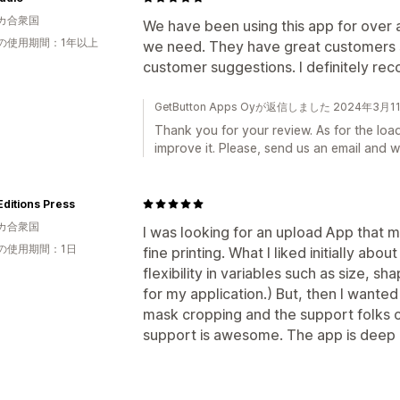
カ合衆国
We have been using this app for over 
の使用期間：1年以上
we need. They have great customers se
customer suggestions. I definitely r
GetButton Apps Oyが返信しました 2024年3月1
Thank you for your review. As for the lo
improve it. Please, send us an email and we
ditions Press
カ合衆国
I was looking for an upload App that 
の使用期間：1日
fine printing. What I liked initially a
flexibility in variables such as size, s
for my application.) But, then I wanted
mask cropping and the support folks c
support is awesome. The app is deep in