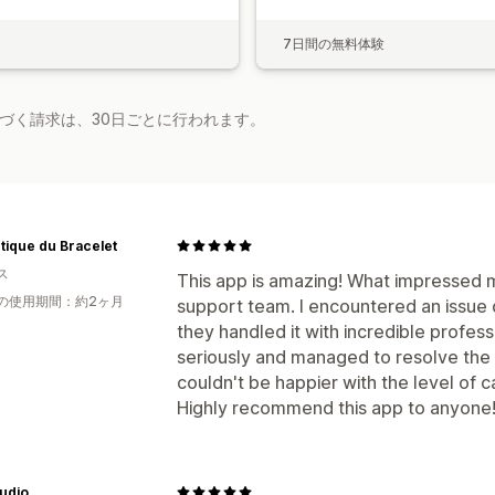
7日間の無料体験
基づく請求は、30日ごとに行われます。
tique du Bracelet
ス
This app is amazing! What impressed 
の使用期間：約2ヶ月
support team. I encountered an issue 
they handled it with incredible profess
seriously and managed to resolve the p
couldn't be happier with the level of 
Highly recommend this app to anyone
udio