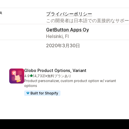
ス
プライバシーポリシー
この開発者は日本語での直接的なサポー
GetButton Apps Oy
Helsinki, FI
2020年3月30日
Globo Product Options, Variant
5つ星中
4.9
(4,732)
•
無料プランあり
合計レビュー数：4732件
Product personalizer, custom product option w/ variant
options
Built for Shopify