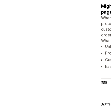
Migh
page
When 
proce
custo
order
What 
Unl
Pro
Cus
Eas
言語
カテゴ