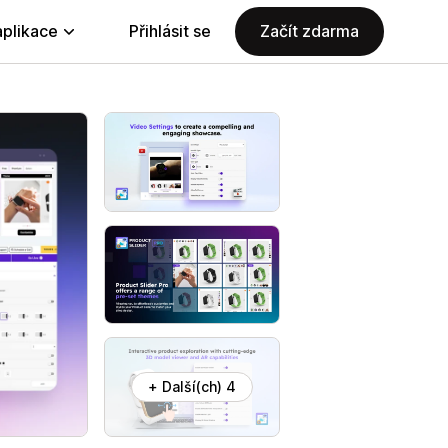
aplikace
Přihlásit se
Začít zdarma
+ Další(ch) 4