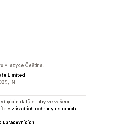
u v jazyce Čeština.
ate Limited
029, IN
sledujícím datům, aby ve vašem
íte v
zásadách ochrany osobních
olupracovnících: