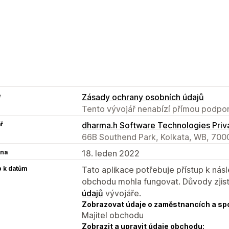
e
Zásady ochrany osobních údajů
Tento vývojář nenabízí přímou podpor
ř
dharma.h Software Technologies Priv
66B Southend Park, Kolkata, WB, 700
na
18. leden 2022
p k datům
Tato aplikace potřebuje přístup k ná
obchodu mohla fungovat. Důvody zjist
údajů
vývojáře.
Zobrazovat údaje o zaměstnancích a sp
Majitel obchodu
Zobrazit a upravit údaje obchodu: