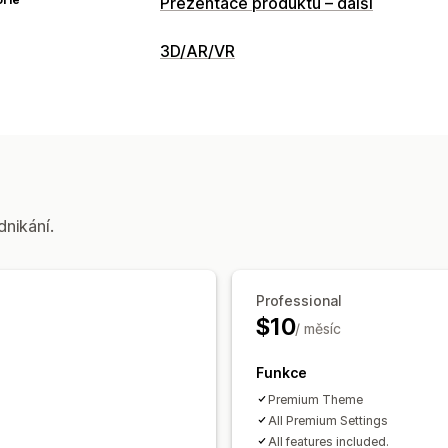
Prezentace produktu – další
3D/AR/VR
dnikání.
Professional
$10
/ měsíc
Funkce
Premium Theme
All Premium Settings
All features included.