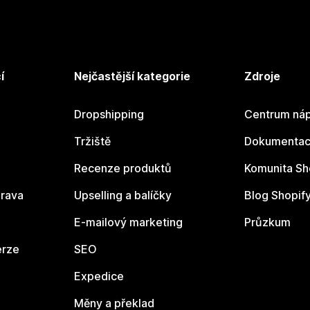
í
Nejčastější kategorie
Zdroje
Dropshipping
Centrum náp
Tržiště
Dokumentace
Recenze produktů
Komunita Sh
rava
Upselling a balíčky
Blog Shopif
E-mailový marketing
Průzkum
erze
SEO
Expedice
Měny a překlad