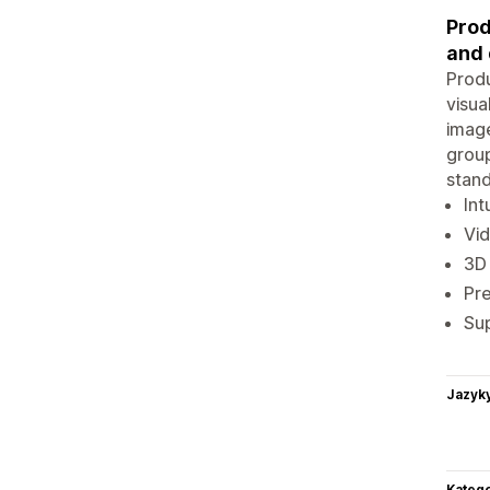
Prod
and 
Produ
visua
image
group
stand
Int
Vi
3D 
Pre
Sup
Jazyk
Katego