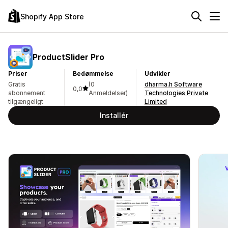
Shopify App Store
ProductSlider Pro
Priser
Bedømmelse
Udvikler
Gratis
(0
dharma.h Software
0,0
abonnement
Anmeldelser)
Technologies Private
tilgængeligt
Limited
Installér