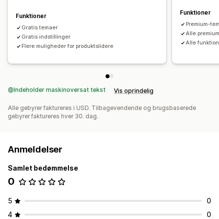
Funktioner
Funktioner
Premium-te
Gratis temaer
Alle premium
Gratis indstillinger
Alle funktion
Flere muligheder for produktslidere
Indeholder maskinoversat tekst
Vis oprindelig
Alle gebyrer faktureres i USD. Tilbagevendende og brugsbaserede
gebyrer faktureres hver 30. dag.
Anmeldelser
Samlet bedømmelse
0
5
0
4
0