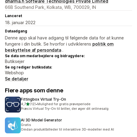
dharma.h Software Technologies Private Limited
66B Southend Park, Kolkata, WB, 700029, IN
Lanceret
18. januar 2022
Dataadgang
Denne app skal have adgang til følgende data for at kunne
fungere i din butik. Se hvorfor i udviklerens
politik om
beskyttelse af persondata
.
Se data om medarbejdere og bidragydere:
Butiksejer
Se og rediger butiksdata:
Webshop
Se detaljer
Flere apps som denne
Fittingbox Virtual Try‑On
ud af 5 stjerner
4,7
(12)
•
Mulighed for gratis prøveperiode
12 anmeldelser i alt
Præcis Virtual Try-On til briller, der øger dit onlinesalg
AI 3D Model Generator
Gratis
Omdan produktbilleder til interaktive 3D-modeller med AI