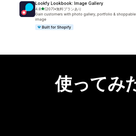
Lookfy Lookbook: Image Gallery
5つ星中
4.8
(207)
•
無料プランあり
合計レビュー数：207件
Gain customers with photo gallery, portfolio & shoppable
image
Built for Shopify
使ってみ