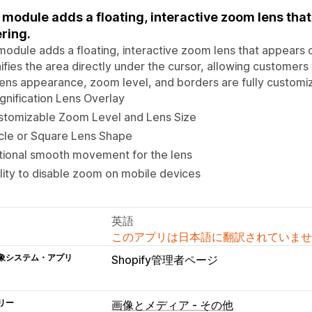
 module adds a floating, interactive zoom lens th
ring.
module adds a floating, interactive zoom lens that appears 
fies the area directly under the cursor, allowing customers 
ens appearance, zoom level, and borders are fully customi
nification Lens Overlay
stomizable Zoom Level and Lens Size
cle or Square Lens Shape
tional smooth movement for the lens
lity to disable zoom on mobile devices
英語
このアプリは日本語に翻訳されていませ
象システム・アプリ
Shopify管理者ページ
リー
画像とメディア - その他