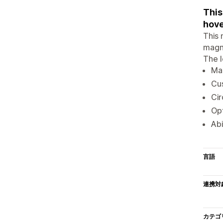
This
hove
This 
magni
The l
Mag
Cu
Cir
Op
Abi
言語
連携対
カテゴ