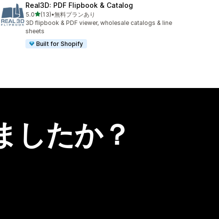
Real3D: PDF Flipbook & Catalog
5つ星中
5.0
(13)
•
無料プランあり
合計レビュー数：13件
3D flipbook & PDF viewer, wholesale catalogs & line
sheets
Built for Shopify
ましたか？