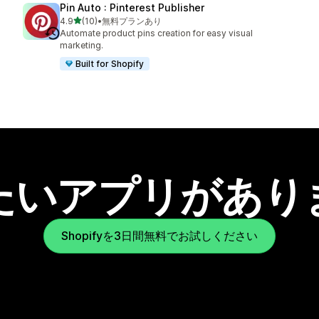
Pin Auto : Pinterest Publisher
5つ星中
4.9
(10)
•
無料プランあり
合計レビュー数：10件
Automate product pins creation for easy visual
marketing.
Built for Shopify
たいアプリがあり
Shopifyを3日間無料でお試しください