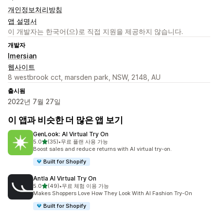
개인정보처리방침
앱 설명서
이 개발자는 한국어(으)로 직접 지원을 제공하지 않습니다.
개발자
Imersian
웹사이트
8 westbrook cct, marsden park, NSW, 2148, AU
출시됨
2022년 7월 27일
이 앱과 비슷한 더 많은 앱 보기
GenLook: AI Virtual Try On
별 5개 중
5.0
(35)
•
무료 플랜 사용 가능
총 리뷰 35개
Boost sales and reduce returns with AI virtual try-on.
Built for Shopify
Antla AI Virtual Try On
별 5개 중
5.0
(49)
•
무료 체험 이용 가능
총 리뷰 49개
Makes Shoppers Love How They Look With AI Fashion Try-On
Built for Shopify