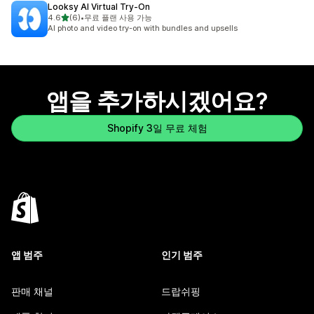
Looksy AI Virtual Try‑On
별 5개 중
4.6
(6)
•
무료 플랜 사용 가능
총 리뷰 6개
AI photo and video try-on with bundles and upsells
앱을 추가하시겠어요?
Shopify 3일 무료 체험
앱 범주
인기 범주
판매 채널
드랍쉬핑