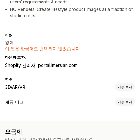
users' requirements & needs
HQ Renders: Create lifestyle product images at a fraction of
studio costs.
언어
영어
이 앱은 한국어로 번역되지 않았습니다
다음과 호환:
Shopify 관리자
portal.imersian.com
범주
3D/AR/VR
기능 표시
시각화
제품 비교
기능 표시
3D 모델
360도 보기
증강 현실
제품 가상 착용(사용)
비교 도구
동적 스케일링
임베디드 뷰어
확대/축소
실시간 미리보기
여러 제품
이형 상품
권장 사항
AI 권장 사항
검색
AI 기반
요금제
필터링 및 정렬
이미지
맞춤 설정
비즈니스에 가장 적합한 요금제를 선택하세요.