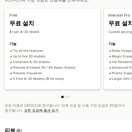
표시 옵션
제품 구성기
모델 생성
이형 상품
사용자 지정 제품
이미지
끌어서 놓기 편집기
사용자 지정 CSS
색상 및 글꼴
제품 페이지
색상
텍스처
파일 업로드
사용자 지정 브랜딩
모바일 반응형
Free
Imersian Pro
무료 설치
무료 설
$1 per AI 3D Model.
Custom pricin
기능
기능
Try all the features
Room Design
Up to five 3D models
Magic Erase
Generate AI 3D models
HQ Renderi
Preview & Embed 3D / AR (basic iframe)
Advanced An
Preview Visualizer
Priority Supp
3 Free AI 3D Models ($ for more)
Larger SKU l
모든 비용은 USD(으)로 청구됩니다. 반복 요금 및 사용 기반 요금은 30일마다
청구됩니다.
모든 요금제 옵션 보기
리뷰
(8)