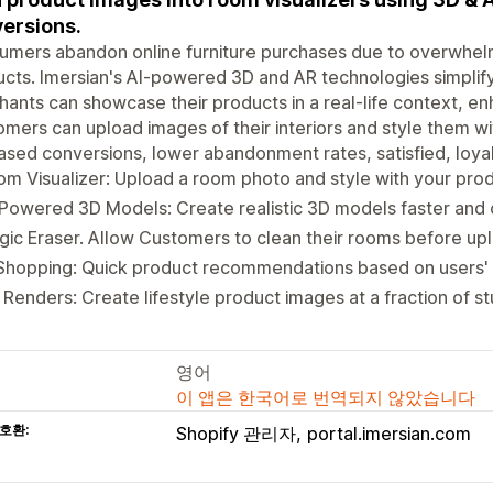
ersions.
mers abandon online furniture purchases due to overwhelmin
cts. Imersian's AI-powered 3D and AR technologies simplif
ants can showcase their products in a real-life context, e
mers can upload images of their interiors and style them wit
ased conversions, lower abandonment rates, satisfied, loya
m Visualizer: Upload a room photo and style with your pro
Powered 3D Models: Create realistic 3D models faster and
ic Eraser. Allow Customers to clean their rooms before up
 Shopping: Quick product recommendations based on users'
Renders: Create lifestyle product images at a fraction of st
영어
이 앱은 한국어로 번역되지 않았습니다
호환:
Shopify 관리자
portal.imersian.com