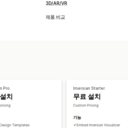
3D/AR/VR
시각화
제품 비교
3D 모델
360도 보기
증강 현실
제품 가
비교 도구
임베디드 뷰어
확대/축소
실시간 미리
여러 제품
이형 상품
권장 사항
AI 권
맞춤 설정
표시 옵션
제품 구성기
모델 생성
이형 상품
사용
끌어서 놓기 편집기
사용자 지정 CSS
파일 업로드
사용자 지정 브랜딩
모바일
n Pro
Imersian Starter
 설치
무료 설치
ricing
Custom Pricing
기능
Design Templates
Embed Imersian Visualizer