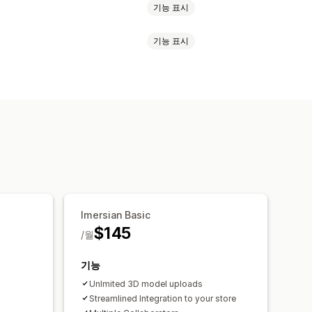
기능 표시
기능 표시
상 착용(사용)
동적 스케일링
보기
AI 기반
장 사항
검색
필터링 및 정렬
이미지
자 지정 제품
이미지
색상
텍스처
색상 및 글꼴
제품 페이지
 반응형
Imersian Basic
$145
/월
기능
Unlmited 3D model uploads
Streamlined Integration to your store