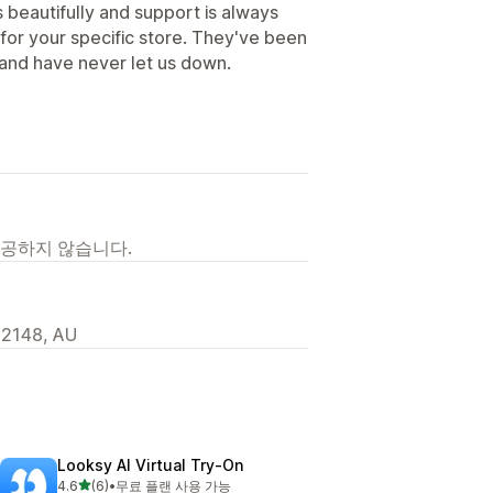
s beautifully and support is always
for your specific store. They've been
and have never let us down.
제공하지 않습니다.
 2148, AU
Looksy AI Virtual Try‑On
별 5개 중
4.6
(6)
•
무료 플랜 사용 가능