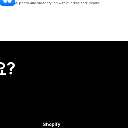
총 리뷰 6개
AI photo and video try-on with bundles and upsells
요?
Shopify