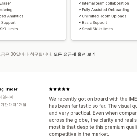
Eraser
Internal team collaboration
ndering
Fully Assisted Onboarding
ed Analytics
Unlimited Room Uploads
y Support
Basic Support
 SKU limits
Small SKUs limits
 요금은 30일마다 청구됩니다.
모든 요금제 옵션 보기
ug Trader
레일리아
We recently got on board with the IME
 기간 대략 1개월
has been fantastic so far. The visual qua
and very practical. Even when compare
across the globe, the clarity and reali
most is that despite this premium quali
competitive in the market.