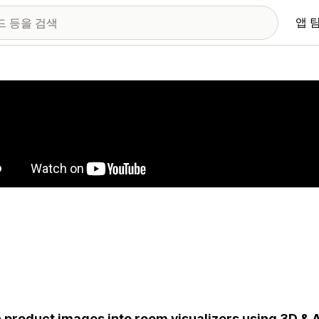
앱 
 이미지 갤러리
 product images into room visualizers using 3D & A