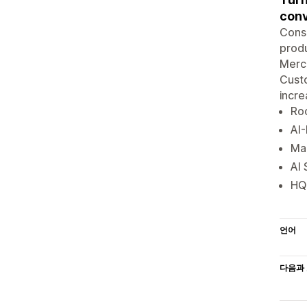
conv
Consu
produ
Merch
Custo
incre
Roo
AI-
Mag
AI
HQ 
언어
다음과 