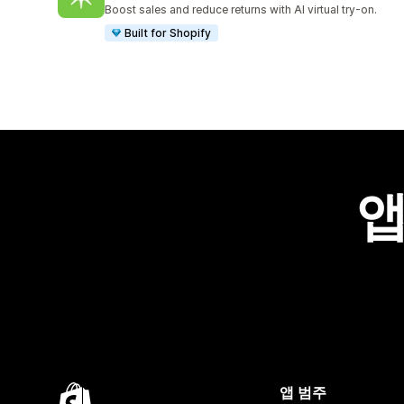
총 리뷰 35개
Boost sales and reduce returns with AI virtual try-on.
Built for Shopify
앱
앱 범주