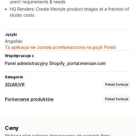
users' requirements & needs
HQ Renders: Create lifestyle product images at a fraction of
studio costs.
Języki
Angielski
Ta aplikacja nie została przetłumaczona na język Polski
Współpracuje z
Panel administracyjny Shopify
portal.imersian.com
Kategorie
3D/AR/VR
Pokaż funkcje
Wizualizacja
Porównanie produktów
Pokaż funkcje
Modele 3D
Widok sferyczny
Rzeczywistość rozszerzona
Narzędzia porównawcze
Wirtualna przymierzalnia
Skalowanie dynamiczne
Wiele produktów
Warianty
Rekomendacje
Przeglądarka osadzona
Przybliżenie
Podgląd na żywo
Ceny
Rekomendacje AI
Wyszukiwanie
Filtrowanie i sortowanie
Oparte na sztucznej inteligencji
Wybierz plan najlepiej dopasowany do potrzeb firmy.