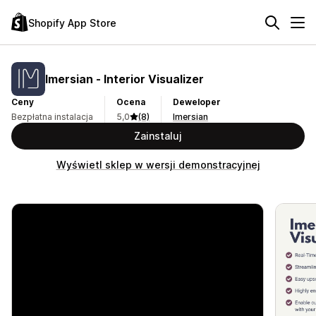
Shopify App Store
Imersian ‑ Interior Visualizer
Ceny
Ocena
Deweloper
Bezpłatna instalacja
5,0
(8)
Imersian
Zainstaluj
Wyświetl sklep w wersji demonstracyjnej