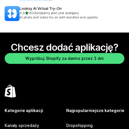
Looksy AI Virtual Try‑On
na 5 gwiazdek
4,6
(6)
•
Bezpłatny plan jest dostępny
Łączna liczba recenzji: 6
AI photo and video try-on with bundles and upsells
Chcesz dodać aplikację?
Wypróbuj Shopify za darmo przez 3 dni
Kategorie aplikacji
Najpopularniejsze kategorie
Kanały sprzedaży
Dropshipping