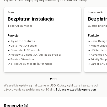
Obrazy
Dostosowanie
Opcje wyświetlania
Konfigurator produktów
Tworzenie modeli
Warianty
Free
Imersian Pro
Edytor „przeciągnij i upuść”
Niestandardowy CSS
Produkty niestandardowe
Zdjęcia
Kolor
Tekstury
Bezpłatna instalacja
Bezpłatn
Kolor i czcionka
Strona produktu
Przesyłanie pliku
Niestandardowy branding
$1 per AI 3D Model.
Custom pricin
Responsywność na urządzeniach mobilnych
Funkcje
Funkcje
Try all the features
Room Design
Up to five 3D models
Magic Erase
Generate AI 3D models
HQ Renderi
Preview & Embed 3D / AR (basic iframe)
Advanced An
Preview Visualizer
Priority Supp
3 Free AI 3D Models ($ for more)
Larger SKU l
Wszystkie opłaty są naliczane w USD. Opłaty cykliczne i zależne od
użytkowania są pobierane co 30 dni.
Zobacz wszystkie opcje cen
Recenzje
(8)