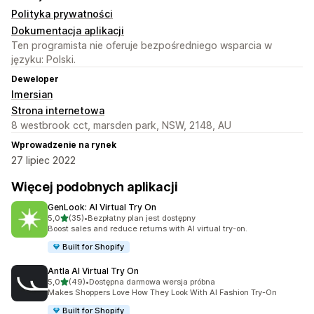
Polityka prywatności
Dokumentacja aplikacji
Ten programista nie oferuje bezpośredniego wsparcia w
języku: Polski.
Deweloper
Imersian
Strona internetowa
8 westbrook cct, marsden park, NSW, 2148, AU
Wprowadzenie na rynek
27 lipiec 2022
Więcej podobnych aplikacji
GenLook: AI Virtual Try On
na 5 gwiazdek
5,0
(35)
•
Bezpłatny plan jest dostępny
Łączna liczba recenzji: 35
Boost sales and reduce returns with AI virtual try-on.
Built for Shopify
Antla AI Virtual Try On
na 5 gwiazdek
5,0
(49)
•
Dostępna darmowa wersja próbna
Łączna liczba recenzji: 49
Makes Shoppers Love How They Look With AI Fashion Try-On
Built for Shopify