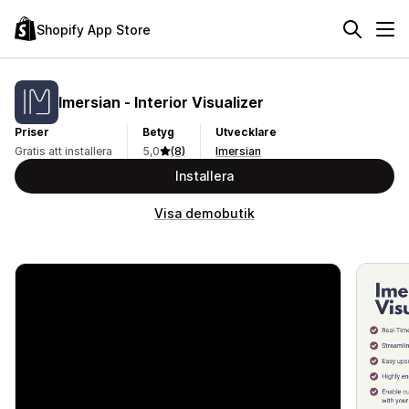
Shopify App Store
Imersian ‑ Interior Visualizer
Priser
Betyg
Utvecklare
Gratis att installera
5,0
(8)
Imersian
Installera
Visa demobutik