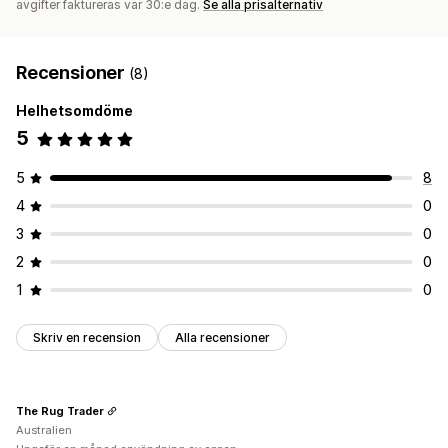
avgifter faktureras var 30:e dag.
Se alla prisalternativ
Recensioner
(8)
Helhetsomdöme
5
5
8
4
0
3
0
2
0
1
0
Skriv en recension
Alla recensioner
The Rug Trader
Australien