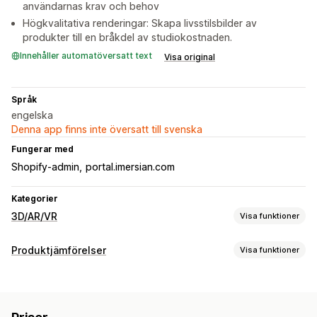
användarnas krav och behov
Högkvalitativa renderingar: Skapa livsstilsbilder av
produkter till en bråkdel av studiokostnaden.
Innehåller automatöversatt text
Visa original
Språk
engelska
Denna app finns inte översatt till svenska
Fungerar med
Shopify-admin
portal.imersian.com
Kategorier
3D/AR/VR
Visa funktioner
Visualisering
Produktjämförelser
Visa funktioner
3D-modeller
360°-visningar
Förhöjd verklighet
Jämförelseverktyg
Virtuell provning
Dynamisk skalning
Inbäddad visning
Flera produkter
Varianter
Rekommendationer
Zoomning
Live-förhandsgranskningar
AI-baserat