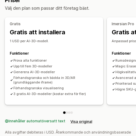
Priser
AI-rekommendationer
Sök
Filtrera och sortera
Bilder
Anpassning
Välj den plan som passar ditt företag bäst.
Visningsalternativ
Produktkonfiguration
Modellskapande
Varianter
Dra och släpp-redigerare
Anpassad CSS
Anpassade produkter
Bilder
Färg
Texturer
Gratis
Imersian Pro
Färger och teckensnitt
Produktsida
Filuppladdning
Anpassat varumärke
Mobilanpassning
Gratis att installera
Gratis at
1 USD per AI-3D-modell.
Anpassad pris
Funktioner
Funktioner
Prova alla funktioner
Rumsdesign
Upp till fem 3D-modeller
Magic Erase
Generera AI-3D-modeller
Högkvalitati
Förhandsgranska och bädda in 3D/AR
Avancerad a
(grundläggande iframe)
Prioriterad s
Förhandsgranska visualisering
Högre SKU-
3 gratis AI-3D-modeller (kostar extra för fler)
Innehåller automatöversatt text
Visa original
Alla avgifter debiteras i USD. Återkommande och användningsbaserade