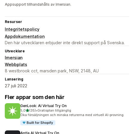
Appsupport tillhandahålls av Imersian.
Resurser
Integritetspolicy
Appdokumentation
Den här utvecklaren erbjuder inte direkt support på Svenska.
Utvecklare
Imersian
Webbplats
8 westbrook cct, marsden park, NSW, 2148, AU
Lansering
27 juli 2022
Fler appar som den här
GenLook: AI Virtual Try On
av 5 stjärnor
5,0
(35)
•
Gratisplan tillgänglig
35 recensioner totalt
Öka försäljningen och minska returerna med virtuell AI-provning.
Built for Shopify
Antla AI Virtual Try On