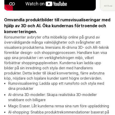
Omvandla produktbilder till rumsvisualiseringar med
hjälp av 3D och AI. Öka kundernas förtroende och
konverteringen.
Konsumenter avbryter ofta möbelköp online på grund av
överväldigande många valmöjligheter och svårigheter att
visualisera produkterna. Imersians AI-drivna 3D- och AR-teknik
förenklar design- och shoppingprocessen. Handlare kan visa
upp sina produkter i en verklighetstrogen miljö, vilket
förbättrar shoppingupplevelsen. Kunderna kan ladda upp
bilder på sin inredning och styla den med handlarens
produkter. Detta leder till ökad konvertering, färre avbrutna
köp, nöjdare och lojalare kunder samt högre ordervärden.
Rumsvisualisering: Ladda upp ett rumsfoto och styla med
dina produkter
AI-drivna 3D-modeller: Skapa realistiska 3D-modeller
snabbare och billigare
Magic Eraser. Låt kunderna rensa sina rum före uppladdning
AI-shopping: Snabba produktrekommendationer baserat på