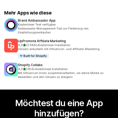
Mehr Apps wie diese
Brand Ambassador App
Kostenloser Test verfügbar
Ambassador-Management-Tool zur Förderung von
Empfehlungsverkäufen
UpPromote Affiliate Marketing
von 5 Sternen
4,9
(3.588)
•
Kostenlose Installation
3588 Rezensionen insgesamt
Umsatz ankurbeln mit Influencer- und Affiliate-Marketing
Built for Shopify
Shopify Collabs
von 5 Sternen
4,0
(384)
•
Kostenlose Installation
384 Rezensionen insgesamt
Mit Influencer:innen zusammenarbeiten, um deine Marke zu
bewerben und den Umsatz zu steigern
Möchtest du eine App
hinzufügen?