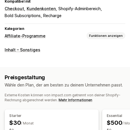
Kompatibel mit
Checkout
Kundenkonten
Shopify-Adminbereich
Bold Subscriptions
Recharge
Kategorien
Affiliate-Programme
Funktionen anzeigen
Provisionsoptionen
Inhalt – Sonstiges
Automatisierte Regeln
Reifungszeiten
Tracking
Benutzerdefinierte Provision
Leistungsboni
Gestaffelte Vorteile
Preisgestaltung
Empfehlungsmanagement
Wähle den Plan, der am besten zu deinem Unternehmen passt.
Leistungsverfolgung
Affiliate-Links
Analysen
Externe Kosten können von impact.com getrennt von deiner Shopify-
Automatisches Tracking
Rabatte
Produkt-Tracking
Rechnung abgerechnet werden.
Mehr Informationen
Betrugsschutz
Tracking in Echtzeit
Starter
Essential
Affiliate-Erfahrung
$30
$500
/ Monat
/ Mo
Benutzerdefinierte Dashboards
Seitenerstellung