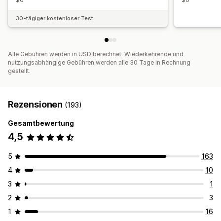
$0
$0
Benutzerdefinierte Registrierung
Markenspezifisches Portal
30-tägiger kostenloser Test
Benutzerdefinierte Links und Rabatte
Benutzerdefinierte Domain
Benutzerdefiniertes Branding
Alle Gebühren werden in USD berechnet. Wiederkehrende und
Zahlungen
nutzungsabhängige Gebühren werden alle 30 Tage in Rechnung
gestellt.
Steuerformulare
ACH-Zahlungen
Automatische Zahlungen
Sammelauszahlungen
Mehrere Währungen
Geplante Auszahlungen
Rezensionen
(193)
Gesamtbewertung
4,5
5
163
4
10
3
1
2
3
1
16