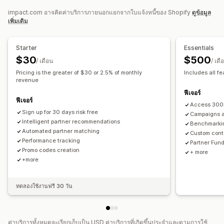
การติดตามความสำเร็จ
ลิงก์ตัวแทนโฆษณาสินค้าและบริการ
impact.com อาจคิดค่าบริการภายนอกแยกจากใบแจ้งหนี้ของ Shopify
ดูข้อมูล
การวิเคราะห์
การติดตามอัตโนมัติ
ส่วนลด
การติดตามสินค้า
เพิ่มเติม
การป้องกันการทุจริต
การติดตามแบบเรียลไทม์
Starter
Essentials
ประสบการณ์ตัวแทนโฆษณาสินค้าและบริการ
$30
$500
/ เดือน
/ เดื
แดชบอร์ดที่กำหนดเอง
การสร้างหน้าเว็บ
Pricing is the greater of $30 or 2.5% of monthly
Includes all fe
การลงทะเบียนที่กำหนดเอง
พอร์ทัลสำหรับแบรนด์
revenue
ลิงก์และส่วนลดที่กำหนดเอง
โดเมนที่กำหนดเอง
ฟีเจอร์
การสร้างแบรนด์ที่กำหนดเอง
ฟีเจอร์
Access 300K
Sign up for 30 days risk free
Campaigns a
การชำระเงิน
Intelligent partner recommendations
Benchmarkin
Automated partner matching
แบบฟอร์มภาษี
การชำระเงิน ACH
การชำระเงินอัตโนมัติ
Custom cont
Performance tracking
Partner Fund
การจ่ายเงินหลายรายการ
หลายสกุลเงิน
Promo codes creation
+ more
การจ่ายเงินตามกำหนดเวลา
+more
ทดลองใช้งานฟรี 30 วัน
ค่าบริการทั้งหมดจะเรียกเก็บเป็น USD ค่าบริการที่เกิดขึ้นประจำและตามการใช้