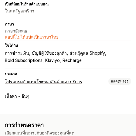
เป็นที่นิยมในร้านค้าแบบคุณ
ในสหรัฐอเมริกา
ภาษา
ภาษาอังกฤษ
แอปนี้ไม่ได้แปลเป็นภาษาไทย
ใช้ได้กับ
การชำระเงิน
บัญชีผู้ใช้ของลูกค้า
ส่วนผู้ดูแล Shopify
Bold Subscriptions
Klaviyo
Recharge
ประเภท
โปรแกรมตัวแทนโฆษณาสินค้าและบริการ
แสดงฟีเจอร์
ตัวเลือกค่าคอมมิชชัน
เนื้อหา - อื่นๆ
กฎอัตโนมัติ
ระยะเวลาครบกำหนด
การติดตาม
ค่าคอมมิชชันที่กำหนดเอง
โบนัสตามผลงาน
สิทธิประโยชน์ตามระดับ
การกำหนดราคา
การจัดการการแนะนำ
เลือกแผนที่เหมาะกับธุรกิจของคุณที่สุด