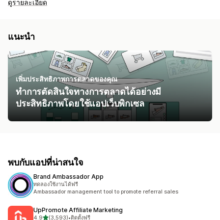
ดูรายละเอียด
แนะนำ
เพิ่มประสิทธิภาพการตลาดของคุณ
ทำการตัดสินใจทางการตลาดได้อย่างมี
ประสิทธิภาพโดยใช้แอปเว็บพิกเซล
พบกับแอปที่น่าสนใจ
Brand Ambassador App
ทดลองใช้งานได้ฟรี
Ambassador management tool to promote referral sales
UpPromote Affiliate Marketing
เต็ม 5 ดาว
4.9
(3,593)
•
ติดตั้งฟรี