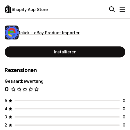
Shopify App Store
1click ‑ eBay Product Importer
Installieren
Rezensionen
Gesamtbewertung
0
5
0
4
0
3
0
2
0