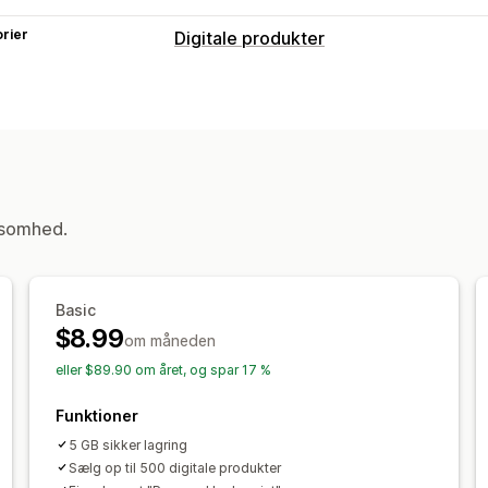
rier
Digitale produkter
Produkttyper
Audio
Kurser
Digital kunst
E-bøger
Tilpasset
Downloadadministration
Maillevering
Takkeside
Downloadgr
ksomhed.
Analyser
SMTP
Ekstern hosting
Til
Filsikkerhed
Basic
Adgangskode
Vandmærker
Filhosti
$8.99
om måneden
eller $89.90 om året, og spar 17 %
Funktioner
5 GB sikker lagring
Sælg op til 500 digitale produkter