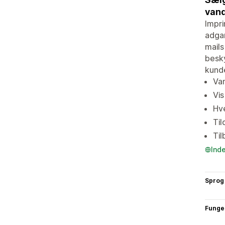
vand
Impri
adgan
mails
besky
kunde
Van
Vis
Hve
Til
Til
Ind
Sprog
Funge