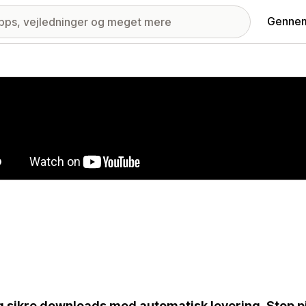
Gennem
ri med udvalgte billeder
 sikre downloads med automatisk levering. Stop p