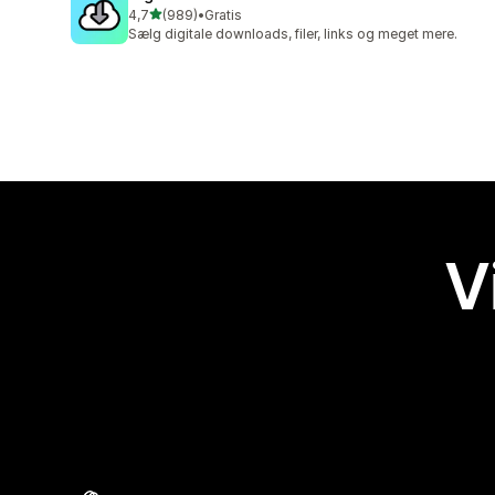
ud af 5 stjerner
4,7
(989)
•
Gratis
989 anmeldelser i alt
Sælg digitale downloads, filer, links og meget mere.
V