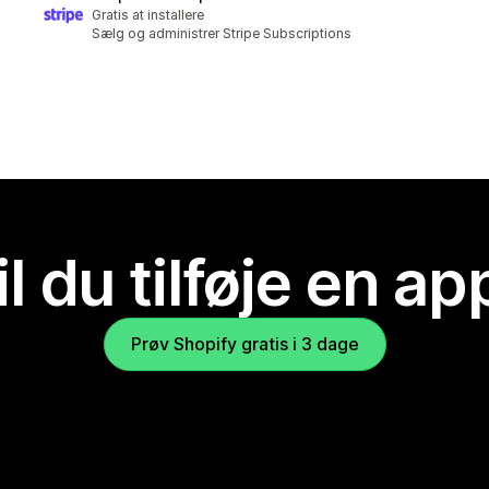
Gratis at installere
Sælg og administrer Stripe Subscriptions
il du tilføje en ap
Prøv Shopify gratis i 3 dage