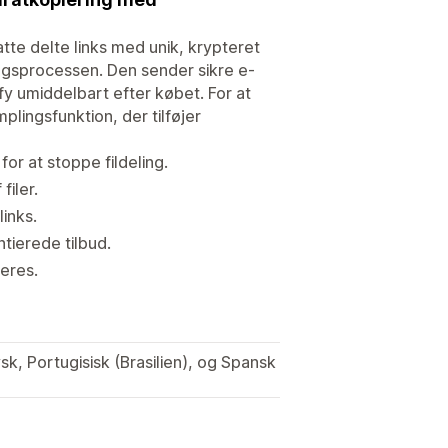
atte delte links med unik, krypteret
ngsprocessen. Den sender sikre e-
fy umiddelbart efter købet. For at
plingsfunktion, der tilføjer
or at stoppe fildeling.
filer.
links.
ntierede tilbud.
eres.
sk, Portugisisk (Brasilien), og Spansk