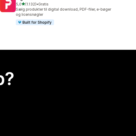
ud af 5 stjerner
5,0
(1.132)
•
Gratis
1132 anmeldelser i alt
Sælg produkter til digital download, PDF-filer, e-bøger
og licensnøgler
Built for Shopify
p?