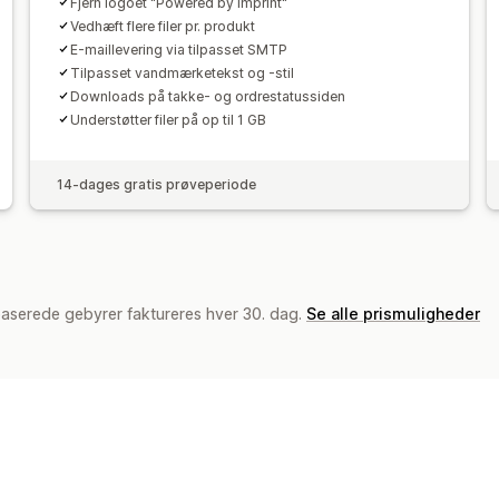
Fjern logoet "Powered by Imprint"
Vedhæft flere filer pr. produkt
E-maillevering via tilpasset SMTP
Tilpasset vandmærketekst og -stil
Downloads på takke- og ordrestatussiden
Understøtter filer på op til 1 GB
14-dages gratis prøveperiode
baserede gebyrer faktureres hver 30. dag.
Se alle prismuligheder