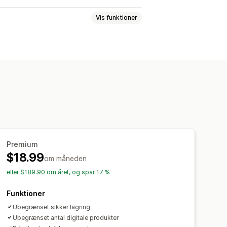
Vis funktioner
Spil
PDF-filer
Software
Videoer
ænser
Ubegrænsede downloads
passede links
Amazon S3-lagring
Premium
ng
$18.99
om måneden
eller $189.90 om året, og spar 17 %
Funktioner
Ubegrænset sikker lagring
Ubegrænset antal digitale produkter