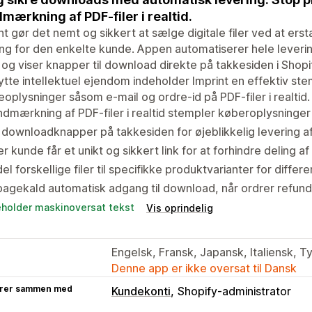
mærkning af PDF-filer i realtid.
nt gør det nemt og sikkert at sælge digitale filer ved at erst
g for den enkelte kunde. Appen automatiserer hele leveri
 og viser knapper til download direkte på takkesiden i Shopi
tte intellektuel ejendom indeholder Imprint en effektiv stem
oplysninger såsom e-mail og ordre-id på PDF-filer i realtid.
dmærkning af PDF-filer i realtid stempler køberoplysninger f
 downloadknapper på takkesiden for øjeblikkelig levering af 
r kunde får et unikt og sikkert link for at forhindre deling af 
del forskellige filer til specifikke produktvarianter for differe
bagekald automatisk adgang til download, når ordrer refund
eholder maskinoversat tekst
Vis oprindelig
Engelsk, Fransk, Japansk, Italiensk, Ty
Denne app er ikke oversat til Dansk
rer sammen med
Kundekonti
Shopify-administrator