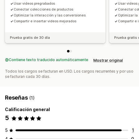
Usar videos pregrabados
Usar videos
Conectar colecciones de productos
Conectar co
Optimizar la interacción y las conversiones
Optimizar la
Compartir e insertar videos mejorados
Compartir e 
Prueba gratis de 30 día
Prueba gratis 
Contiene texto traducido automáticamente
Mostrar original
Todos los cargos se facturan en USD. Los cargos recurrentes y por uso
se facturan cada 30 días.
Reseñas
(1)
Calificación general
5
5
1
4
0