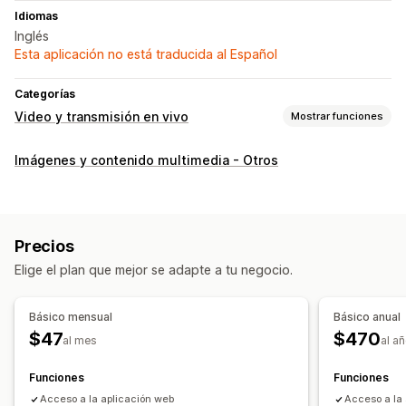
Idiomas
Inglés
Esta aplicación no está traducida al Español
Categorías
Video y transmisión en vivo
Mostrar funciones
Gestión de videos
Imágenes y contenido multimedia - Otros
Video interactivo
Compartir en redes sociales
Personalización
Videos incrustados
Adaptación a dispositivos móviles
Precios
Elige el plan que mejor se adapte a tu negocio.
Básico mensual
Básico anual
$47
$470
al mes
al a
Funciones
Funciones
Acceso a la aplicación web
Acceso a la