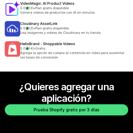
VideoMagic: AI Product Videos
de 5 estrellas
5.0
(3)
•
Plan gratis disponible
3 reseñas en total
Genera videos de productos con IA en minutos
Cloudinary AssetLink
de 5 estrellas
5.0
(3)
•
Plan gratis disponible
3 reseñas en total
Usa imágenes y videos de Cloudinary en tu tienda
HelloBrand ‑ Shoppable Videos
de 5 estrellas
5.0
(4)
•
Gratis
4 reseñas en total
Agrega la opción de compra al contenido en video para aumentar
las tasas de conversión
¿Quieres agregar una
aplicación?
Prueba Shopify gratis por 3 días