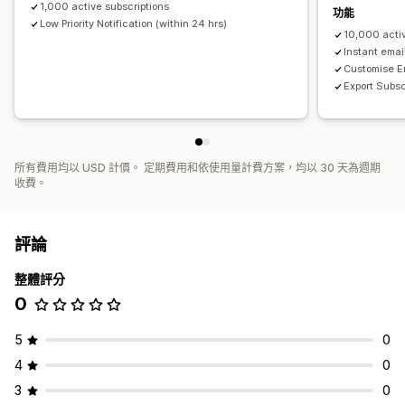
1,000 active subscriptions
功能
Low Priority Notification (within 24 hrs)
10,000 activ
Instant emai
Customise E
Export Subsc
所有費用均以 USD 計價。 定期費用和依使用量計費方案，均以 30 天為週期
收費。
評論
整體評分
0
5
0
4
0
3
0