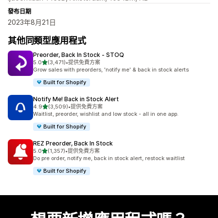
發布日期
2023年8月21日
其他同類型應用程式
Preorder, Back In Stock ‑ STOQ
滿分 5 顆星
5.0
(3,471)
•
提供免費方案
共有 3471 則評價
Grow sales with preorders, 'notify me' & back in stock alerts
Built for Shopify
Notify Me! Back in Stock Alert
滿分 5 顆星
4.9
(3,509)
•
提供免費方案
共有 3509 則評價
Waitlist, preorder, wishlist and low stock - all in one app.
Built for Shopify
REZ Preorder, Back In Stock
滿分 5 顆星
5.0
(1,357)
•
提供免費方案
共有 1357 則評價
Do pre order, notify me, back in stock alert, restock waitlist
Built for Shopify