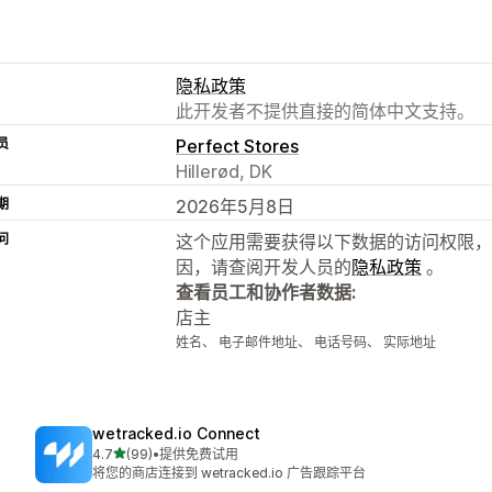
隐私政策
此开发者不提供直接的简体中文支持。
员
Perfect Stores
Hillerød, DK
期
2026年5月8日
问
这个应用需要获得以下数据的访问权限，
因，请查阅开发人员的
隐私政策
。
查看员工和协作者数据:
店主
姓名、 电子邮件地址、 电话号码、 实际地址
wetracked.io Connect
星（满分 5 星）
4.7
(99)
•
提供免费试用
总共 99 条评论
将您的商店连接到 wetracked.io 广告跟踪平台