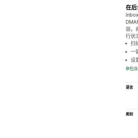
在后
In
DM
容。
行状
扫
一
设
包含
语言
类别