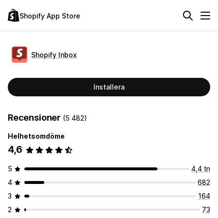
Shopify App Store
Shopify Inbox
Installera
Recensioner
(5 482)
Helhetsomdöme
4,6
5
4,4 tn
4
682
3
164
2
73