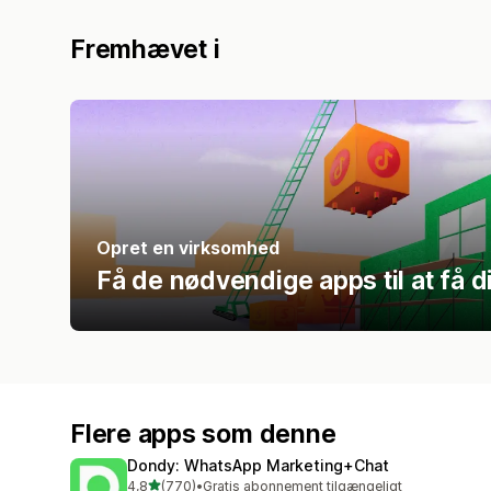
Fremhævet i
Opret en virksomhed
Få de nødvendige apps til at få d
Flere apps som denne
Dondy: WhatsApp Marketing+Chat
ud af 5 stjerner
4,8
(770)
•
Gratis abonnement tilgængeligt