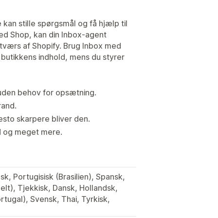
kan stille spørgsmål og få hjælp til
 med Shop, kan din Inbox-agent
 tværs af Shopify. Brug Inbox med
g butikkens indhold, mens du styrer
er uden behov for opsætning.
rand.
sto skarpere bliver den.
d og meget mere.
sk, Portugisisk (Brasilien), Spansk,
nelt), Tjekkisk, Dansk, Hollandsk,
rtugal), Svensk, Thai, Tyrkisk,