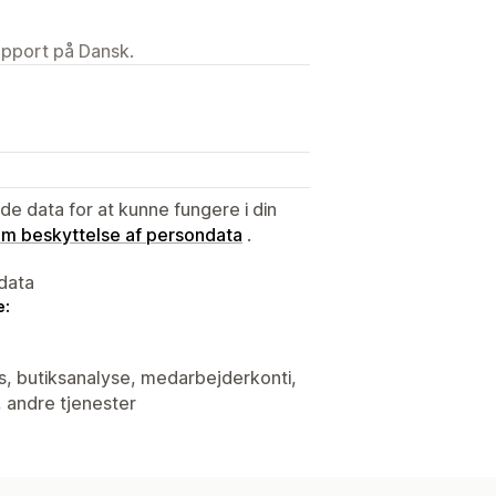
upport på Dansk.
e data for at kunne fungere i din
 om beskyttelse af persondata
.
data
e:
is, butiksanalyse, medarbejderkonti,
 andre tjenester