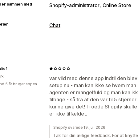
rer sammen med
Shopify-administrator
Online Store
rier
Chat
Beskeder i realtid
Chatbotter med kunstig intelligens
L
Flere sprog
Pushmeddelelser
Kundei
Automatiske svar
lief
rk
Rabatter
Ofte stillede spørgsmål
Hil
var vild med denne app indtil den blev
nd 5 år bruger appen
setup nu - man kan ikke se hvem man
Hurtige svar
Ordreopdateringer
agenten er mangelfuld og man kan ikke 
Tilpasning
tilbage - så fra at den var til 5 stjerner
kunne give det! Troede Shopify skulle 
Farve og skrifttype
Chatvindue
Åbni
er ikke tilfældet.
Chatknapper
Chattildeling
Agentava
Shopify svarede 19. juli 2026
Tak for din ærlige feedback. For at knytt