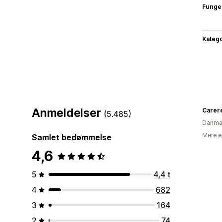
Funge
Katego
Anmeldelser
Carere
(5.485)
Danma
Mere e
Samlet bedømmelse
4,6
5
4,4 t
4
682
3
164
2
74