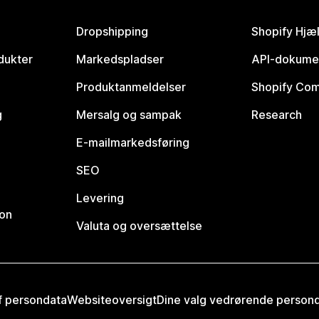
Dropshipping
Shopify Hjæ
dukter
Markedspladser
API-dokume
Produktanmeldelser
Shopify Co
g
Mersalg og sampak
Research
E-mailmarkedsføring
SEO
Levering
ion
Valuta og oversættelse
af persondata
Websiteoversigt
Dine valg vedrørende person