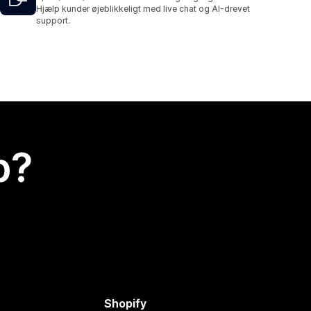
1249 anmeldelser i alt
Hjælp kunder øjeblikkeligt med live chat og AI-drevet
support.
p?
Shopify