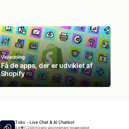
Vejledning
Få de apps, der er udviklet af
Shopify
Tidio ‑ Live Chat & AI Chatbot
ud af 5 stjerner
4,8
(1.249)
•
Gratis abonnement tilgængeligt