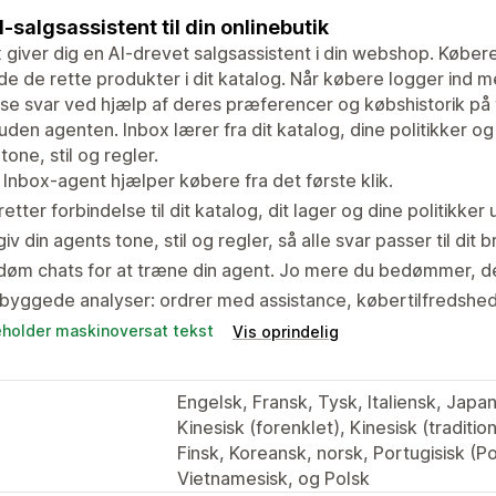
I-salgsassistent til din onlinebutik
 giver dig en AI-drevet salgsassistent i din webshop. Købere 
nde de rette produkter i dit katalog. Når købere logger ind
sse svar ved hjælp af deres præferencer og købshistorik på
 uden agenten. Inbox lærer fra dit katalog, dine politikker o
tone, stil og regler.
 Inbox-agent hjælper købere fra det første klik.
etter forbindelse til dit katalog, dit lager og dine politikk
iv din agents tone, stil og regler, så alle svar passer til dit b
øm chats for at træne din agent. Jo mere du bedømmer, de
byggede analyser: ordrer med assistance, købertilfredshe
eholder maskinoversat tekst
Vis oprindelig
Engelsk, Fransk, Tysk, Italiensk, Japan
Kinesisk (forenklet), Kinesisk (traditio
Finsk, Koreansk, norsk, Portugisisk (Po
Vietnamesisk, og Polsk