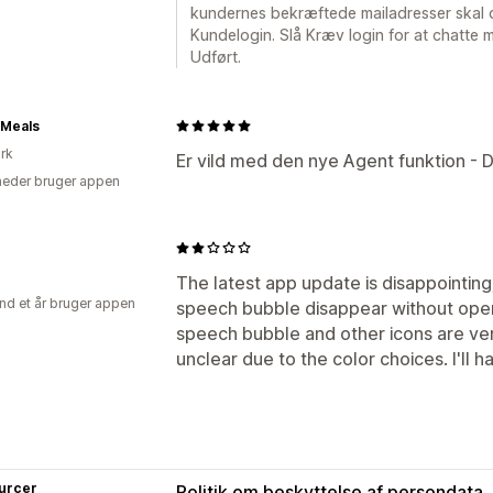
kundernes bekræftede mailadresser skal
Kundelogin. Slå Kræv login for at chatte 
Udført.
yMeals
rk
Er vild med den nye Agent funktion - D
eder bruger appen
The latest app update is disappointin
nd et år bruger appen
speech bubble disappear without ope
speech bubble and other icons are ver
unclear due to the color choices. I'll hav
urcer
Politik om beskyttelse af persondata