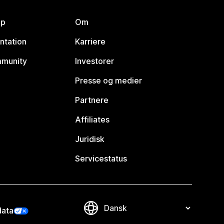
lp
Om
ntation
Karriere
mmunity
Investorer
Presse og medier
Partnere
Affiliates
Juridisk
Servicestatus
data