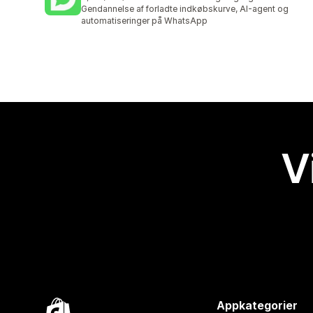
770 anmeldelser i alt
Gendannelse af forladte indkøbskurve, AI-agent og
automatiseringer på WhatsApp
V
Appkategorier