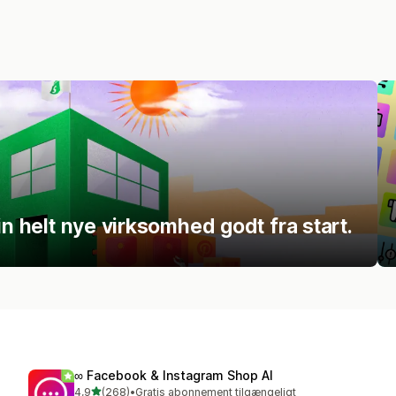
in helt nye virksomhed godt fra start.
∞ Facebook & Instagram Shop AI
ud af 5 stjerner
4,9
(268)
•
Gratis abonnement tilgængeligt