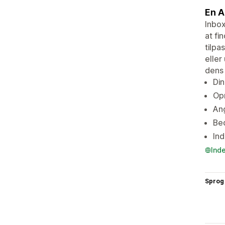
En A
Inbox
at fi
tilpa
eller
dens 
Din
Opr
Ang
Bed
Ind
Ind
Sprog