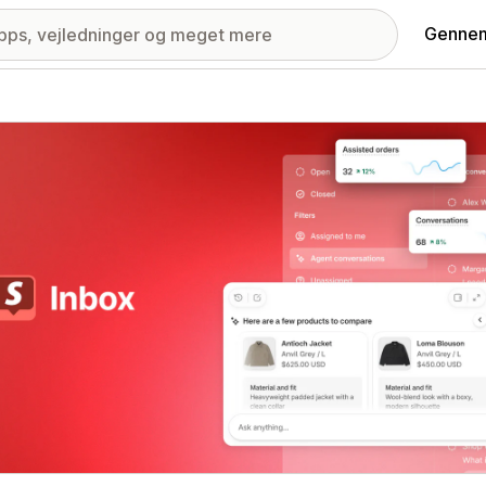
Gennem
ri med udvalgte billeder