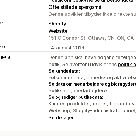
Ofte stillede spørgsmål
Denne udvikler tilbyder ikke direkte s
er
Shopify
Website
151 O’Connor St, Ottawa, ON, ON, CA
ret
14. august 2019
dgang
Denne app skal have adgang til følgend
butik. Se hvorfor i udviklerens
politik
Se kundedata:
Følsomme data, enheds- og aktivitets
Se data om medarbejdere og bidragyder
Butiksejer, medarbejdere
Se og rediger butiksdata:
Kunder, produkter, ordrer, tilgodebev
Webshop, Shopify-administratorpanel,
Se detaljer