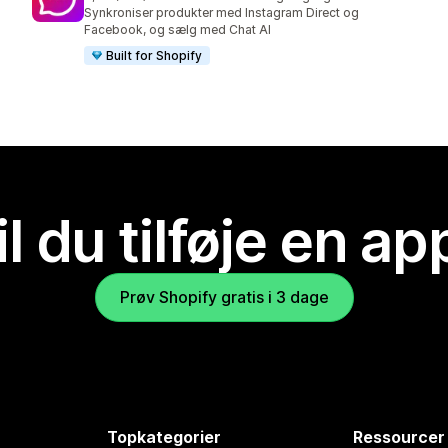
268 anmeldelser i alt
Synkroniser produkter med Instagram Direct og
Facebook, og sælg med Chat AI
Built for Shopify
il du tilføje en ap
Prøv Shopify gratis i 3 dage
Topkategorier
Ressourcer