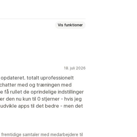
Vis funktioner
ivechat
Chat via mail
Filupload
ndblik
18. juli 2026
sner
Produktanbefalinger
 opdateret. totalt uprofessionelt
 chatter med og træningen med
få rullet de oprindelige indstillinger
 er den nu kun til 0 stjerner - hvis jeg
udvikle apps til det bedre - men det
ngstider
Velkomsthilsner
tar
e fremtidige samtaler med medarbejdere til