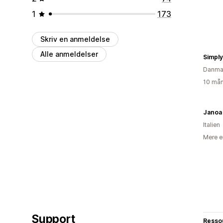
1
173
Skriv en anmeldelse
Alle anmeldelser
Simpl
Danma
10 mån
Janoa
Italien
Mere e
Support
Resso