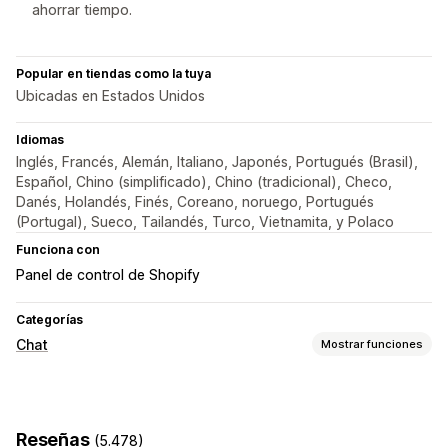
ahorrar tiempo.
Popular en tiendas como la tuya
Ubicadas en Estados Unidos
Idiomas
Inglés, Francés, Alemán, Italiano, Japonés, Portugués (Brasil),
Español, Chino (simplificado), Chino (tradicional), Checo,
Danés, Holandés, Finés, Coreano, noruego, Portugués
(Portugal), Sueco, Tailandés, Turco, Vietnamita, y Polaco
Funciona con
Panel de control de Shopify
Categorías
Chat
Mostrar funciones
Mensajería en tiempo real
Chatbots de IA
Chat en vivo
Chat de correo electrónico
Reseñas
(5.478)
Subida de archivos
Múltiples idiomas