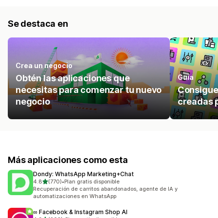
Se destaca en
Crea un negocio
Obtén las aplicaciones que
Guía
necesitas para comenzar tu nuevo
Consigue 
negocio
creadas p
Más aplicaciones como esta
Dondy: WhatsApp Marketing+Chat
de 5 estrellas
4.8
(770)
•
Plan gratis disponible
770 reseñas en total
Recuperación de carritos abandonados, agente de IA y
automatizaciones en WhatsApp
∞ Facebook & Instagram Shop AI