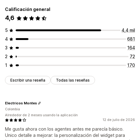
Notificaciones automáticas
Información útil de los clientes
Calificación general
4,6
Respuestas automatizadas
Descuentos
Preguntas frecuentes
Saludos
5
4,4 mil
Recomendaciones de productos
Respuestas rápidas
4
681
Actualizaciones de pedidos
3
164
Personalización
2
72
Color y fuente
Ventana del chat
Horario de apertura
1
170
Mensajes de bienvenida
Botones del chat
Asignación del chat
Avatar del agente
Escribir una reseña
Todas las reseñas
Electricos Montes
Colombia
Alrededor de 2 meses usando la aplicación
12 de julio de 2026
Me gusta ahora con los agentes antes me parecía básico.
Unico detalle a mejorar: la personalización del widget para