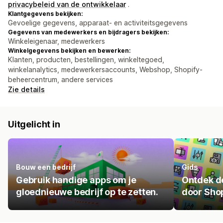
privacybeleid van de ontwikkelaar
.
Klantgegevens bekijken:
Gevoelige gegevens, apparaat- en activiteitsgegevens
Gegevens van medewerkers en bijdragers bekijken:
Winkeleigenaar, medewerkers
Winkelgegevens bekijken en bewerken:
Klanten, producten, bestellingen, winkeltegoed,
winkelanalytics, medewerkersaccounts, Webshop, Shopify-
beheercentrum, andere services
Zie details
Uitgelicht in
Bouw een bedrijf
Gids
Gebruik handige apps om je
Ontdek de
gloednieuwe bedrijf op te zetten.
door Shop