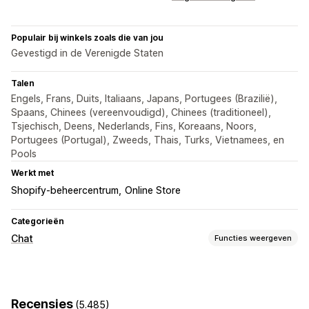
Populair bij winkels zoals die van jou
Gevestigd in de Verenigde Staten
Talen
Engels, Frans, Duits, Italiaans, Japans, Portugees (Brazilië),
Spaans, Chinees (vereenvoudigd), Chinees (traditioneel),
Tsjechisch, Deens, Nederlands, Fins, Koreaans, Noors,
Portugees (Portugal), Zweeds, Thais, Turks, Vietnamees, en
Pools
Werkt met
Shopify-beheercentrum
Online Store
Categorieën
Chat
Functies weergeven
Berichten versturen in real time
AI-chatbots
Live chat
E-mailchat
Bestanden uploaden
Recensies
(5.485)
Meerdere talen
Pushmeldingen
Klantinzichten