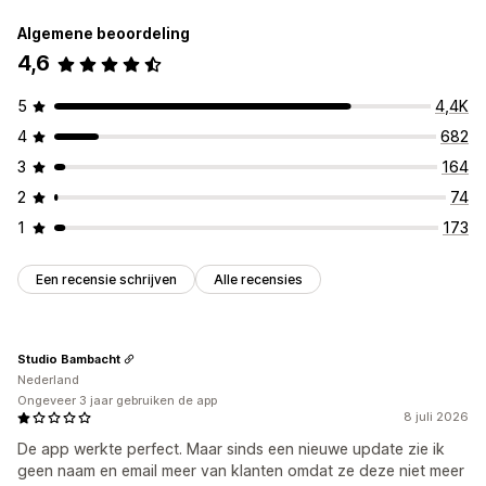
Algemene beoordeling
Geautomatiseerde antwoorden
4,6
Kortingen
Veelgestelde vragen
Begroetingen
Productaanbevelingen
Snelle reacties
5
4,4K
Updates van bestellingen
4
682
Aanpassing
3
164
Kleur en lettertype
Chatvenster
Openingstijden
2
74
Welkomstberichten
Chatknoppen
Chattoewijzing
1
173
Agentavatar
Een recensie schrijven
Alle recensies
Studio Bambacht
Nederland
Ongeveer 3 jaar gebruiken de app
8 juli 2026
De app werkte perfect. Maar sinds een nieuwe update zie ik
geen naam en email meer van klanten omdat ze deze niet meer