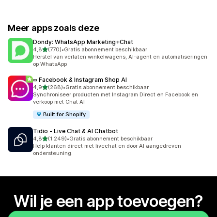
Meer apps zoals deze
Dondy: WhatsApp Marketing+Chat
van 5 sterren
4,8
(770)
•
Gratis abonnement beschikbaar
770 recensies in totaal
Herstel van verlaten winkelwagens, AI-agent en automatiseringen
op WhatsApp
∞ Facebook & Instagram Shop AI
van 5 sterren
4,9
(268)
•
Gratis abonnement beschikbaar
268 recensies in totaal
Synchroniseer producten met Instagram Direct en Facebook en
verkoop met Chat AI
Built for Shopify
Tidio ‑ Live Chat & AI Chatbot
van 5 sterren
4,8
(1.249)
•
Gratis abonnement beschikbaar
1249 recensies in totaal
Help klanten direct met livechat en door AI aangedreven
ondersteuning.
Wil je een app toevoegen?