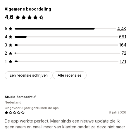
Algemene beoordeling
Geautomatiseerde antwoorden
4,6
Kortingen
Veelgestelde vragen
Begroetingen
Productaanbevelingen
Snelle reacties
5
4,4K
Updates van bestellingen
4
681
Aanpassing
3
164
Kleur en lettertype
Chatvenster
Openingstijden
2
72
Welkomstberichten
Chatknoppen
Chattoewijzing
1
171
Agentavatar
Een recensie schrijven
Alle recensies
Studio Bambacht
Nederland
Ongeveer 3 jaar gebruiken de app
8 juli 2026
De app werkte perfect. Maar sinds een nieuwe update zie ik
geen naam en email meer van klanten omdat ze deze niet meer