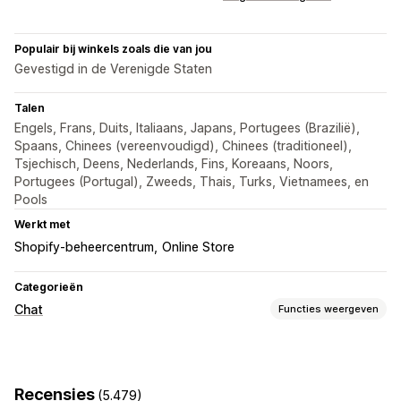
Populair bij winkels zoals die van jou
Gevestigd in de Verenigde Staten
Talen
Engels, Frans, Duits, Italiaans, Japans, Portugees (Brazilië),
Spaans, Chinees (vereenvoudigd), Chinees (traditioneel),
Tsjechisch, Deens, Nederlands, Fins, Koreaans, Noors,
Portugees (Portugal), Zweeds, Thais, Turks, Vietnamees, en
Pools
Werkt met
Shopify-beheercentrum
Online Store
Categorieën
Chat
Functies weergeven
Berichten versturen in real time
AI-chatbots
Live chat
E-mailchat
Bestanden uploaden
Recensies
(5.479)
Meerdere talen
Pushmeldingen
Klantinzichten