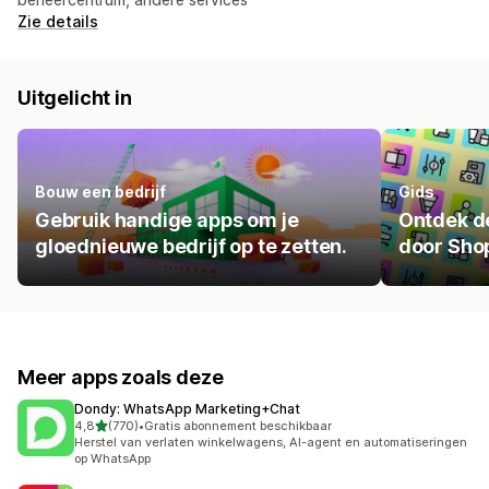
Zie details
Uitgelicht in
Bouw een bedrijf
Gids
Gebruik handige apps om je
Ontdek de
gloednieuwe bedrijf op te zetten.
door Shop
Meer apps zoals deze
Dondy: WhatsApp Marketing+Chat
van 5 sterren
4,8
(770)
•
Gratis abonnement beschikbaar
770 recensies in totaal
Herstel van verlaten winkelwagens, AI-agent en automatiseringen
op WhatsApp