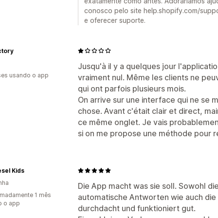
Avatar do agente
exatamente como antes. Adoraríamos ajud
conosco pelo site help.shopify.com/suppo
e oferecer suporte.
ctory
Jusqu'à il y a quelques jour l'applicati
es usando o app
vraiment nul. Même les clients ne peu
qui ont parfois plusieurs mois.
On arrive sur une interface qui ne se 
chose. Avant c'était clair et direct, ma
ce même onglet. Je vais probablement 
si on me propose une méthode pour rev
sel Kids
nha
Die App macht was sie soll. Sowohl die
imadamente 1 mês
automatische Antworten wie auch die 
o o app
durchdacht und funktioniert gut.