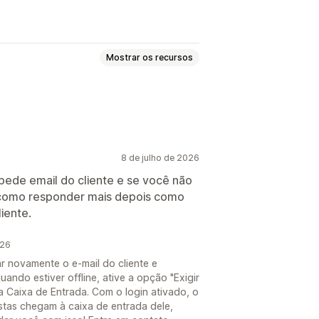
Mostrar os recursos
Conversa por e-mail
Notificações push
8 de julho de 2026
pede email do cliente e se você não
m como responder mais depois como
udações
iente.
tas rápidas
026
r novamente o e-mail do cliente e
ndo estiver offline, ative a opção "Exigir
comercial
a Caixa de Entrada. Com o login ativado, o
e chat
Atribuição de chat
ostas chegam à caixa de entrada dele,