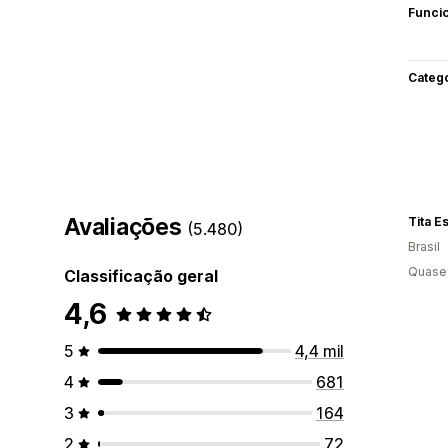
Funci
Categ
Avaliações
Tita E
(5.480)
Brasil
Quase 
Classificação geral
4,6
5
4,4 mil
4
681
3
164
2
72