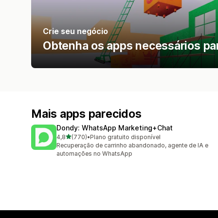
Crie seu negócio
Obtenha os apps necessários para
Mais apps parecidos
Dondy: WhatsApp Marketing+Chat
de 5 estrelas
4,8
(770)
•
Plano gratuito disponível
770 avaliações ao todo
Recuperação de carrinho abandonado, agente de IA e
automações no WhatsApp