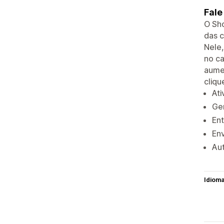
Fale
O Sh
das 
Nele,
no c
aumen
cliqu
Ati
Ger
Ent
Env
Au
Idiom