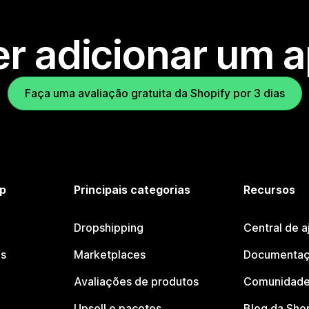
r adicionar um 
Faça uma avaliação gratuita da Shopify por 3 dias
p
Principais categorias
Recursos
Dropshipping
Central de a
os
Marketplaces
Documentaç
Avaliações de produtos
Comunidade
Upsell e pacotes
Blog da Sho