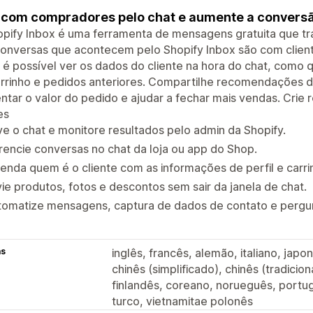
 com compradores pelo chat e aumente a conversã
opify Inbox é uma ferramenta de mensagens gratuita que t
conversas que acontecem pelo Shopify Inbox são com clie
 é possível ver os dados do cliente na hora do chat, como q
arrinho e pedidos anteriores. Compartilhe recomendações 
tar o valor do pedido e ajudar a fechar mais vendas. Cri
es
ve o chat e monitore resultados pelo admin da Shopify.
encie conversas no chat da loja ou app do Shop.
enda quem é o cliente com as informações de perfil e carri
ie produtos, fotos e descontos sem sair da janela de chat.
tomatize mensagens, captura de dados de contato e pergun
as
inglês, francês, alemão, italiano, japo
chinês (simplificado), chinês (tradici
finlandês, coreano, norueguês, portug
turco, vietnamitae polonês