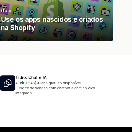
Guia
Use os apps nascidos e criados
na Shopify
Tidio: Chat e IA
de 5 estrelas
4,8
(1.246)
•
Plano gratuito disponível
1246 avaliações ao todo
Suporte de vendas com chatbot e chat ao vivo
integrado.