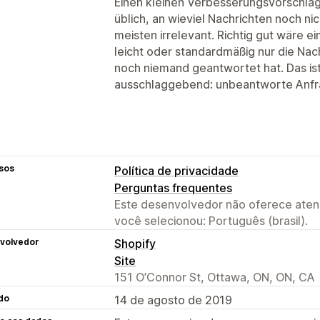
Einen kleinen Verbesserungsvorschlag 
üblich, an wieviel Nachrichten noch ni
meisten irrelevant. Richtig gut wäre 
leicht oder standardmäßig nur die Na
noch niemand geantwortet hat. Das is
ausschlaggebend: unbeantworte Anfr
sos
Política de privacidade
Perguntas frequentes
Este desenvolvedor não oferece atend
você selecionou: Português (brasil).
volvedor
Shopify
Site
151 O’Connor St, Ottawa, ON, ON, CA
do
14 de agosto de 2019