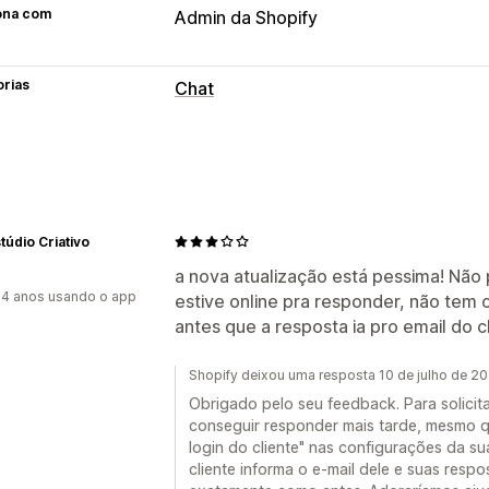
ona com
Admin da Shopify
orias
Chat
Mensagens em tempo real
Chatbots de IA
Chat em tempo real
Upload de arquivo
Em vários idiomas
Insights sobre os clientes
stúdio Criativo
Respostas automatizadas
a nova atualização está pessima! Não 
4 anos usando o app
estive online pra responder, não te
Descontos
Perguntas frequentes
Sa
antes que a resposta ia pro email do cl
Recomendações de produtos
Respos
Atualizações de pedidos
Shopify deixou uma resposta 10 de julho de 2
Personalização
Obrigado pelo seu feedback. Para solicita
conseguir responder mais tarde, mesmo qua
Cor e fonte
Janela de chat
Horário 
login do cliente" nas configurações da su
Mensagens de boas-vindas
Botões d
cliente informa o e-mail dele e suas resp