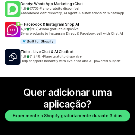
Dondy: WhatsApp Marketing+Chat
de 5 estrelas
4,8
(770)
•
Plano gratuito disponível
770 total de avaliações
Abandoned cart recovery, AI agent & automations on WhatsApp
∞ Facebook & Instagram Shop AI
de 5 estrelas
4,9
(267)
•
Plano gratuito disponível
267 total de avaliações
Sync products to Instagram Direct & Facebook sell with Chat AI
Built for Shopify
Tidio ‑ Live Chat & AI Chatbot
de 5 estrelas
4,8
(1.248)
•
Plano gratuito disponível
1248 total de avaliações
Help shoppers instantly with live chat and AI-powered support.
Quer adicionar uma
aplicação?
Experimente a Shopify gratuitamente durante 3 dias