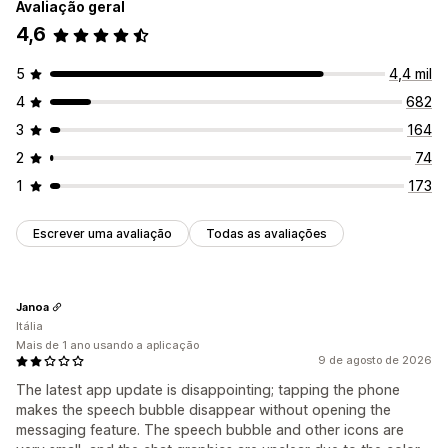
Avaliação geral
Informações sobre os clientes
4,6
Respostas automatizadas
5
4,4 mil
Descontos
FAQ
Saudações
Recomendações de produtos
4
682
Respostas rápidas
Atualizações de encomendas
3
164
Personalização
2
74
Cor e tipo de letra
Janela de conversa
1
173
Horário de funcionamento
Mensagens de boas-vindas
Botões de conversa
Atribuição de conversa
Escrever uma avaliação
Todas as avaliações
Avatar de agente
Janoa
Itália
Mais de 1 ano usando a aplicação
9 de agosto de 2026
The latest app update is disappointing; tapping the phone
makes the speech bubble disappear without opening the
messaging feature. The speech bubble and other icons are