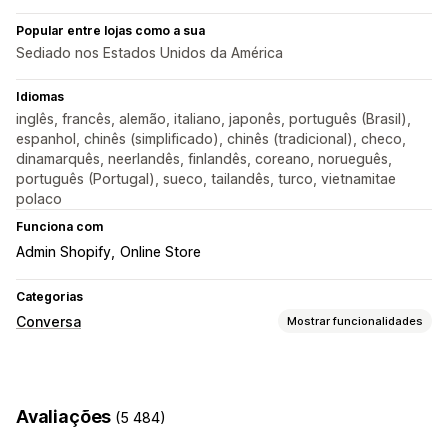
Popular entre lojas como a sua
Sediado nos Estados Unidos da América
Idiomas
inglês, francês, alemão, italiano, japonês, português (Brasil),
espanhol, chinês (simplificado), chinês (tradicional), checo,
dinamarquês, neerlandês, finlandês, coreano, norueguês,
português (Portugal), sueco, tailandês, turco, vietnamitae
polaco
Funciona com
Admin Shopify
Online Store
Categorias
Conversa
Mostrar funcionalidades
Mensagens em tempo real
Bots de conversação com IA
Chat em tempo real
Avaliações
(5 484)
Conversa por e-mail
Carregamento de ficheiros
Multilingue
Notificações push