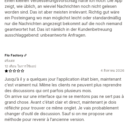
Einen kleinen Verbesserungsvorschlag hätte ich noch: Die App
zeigt, wie üblich, an wieviel Nachrichten noch nicht gelesen
worden sind. Das ist aber meisten irrelevant. Richtig gut wäre
ein Posteingang wo man möglichst leicht oder standardmäßig
nur die Nachrichten angezeigt bekommt auf die noch niemand
geantwortet hat. Das ist nämlich in der Kundenbetreuung
ausschlaggebend: unbeantworte Anfragen.
Flo Factory
ฝรั่งเศส
12 เดือน ในการใช้แอป
4 สิงหาคม 2026
Jusqu'à il y a quelques jour l'application était bien, maintenant
c'est vraiment nul. Même les clients ne peuvent plus reprendre
des discussions qui ont parfois plusieurs mois.
On arrive sur une interface qui ne se mentons pas ne sert pas à
grand chose. Avant c'était clair et direct, maintenant je dois
réfléchir pour trouver ce même onglet. Je vais probablement
changer d'outil de discussion. Sauf si on me propose une
méthode pour revenir à l'ancienne version.