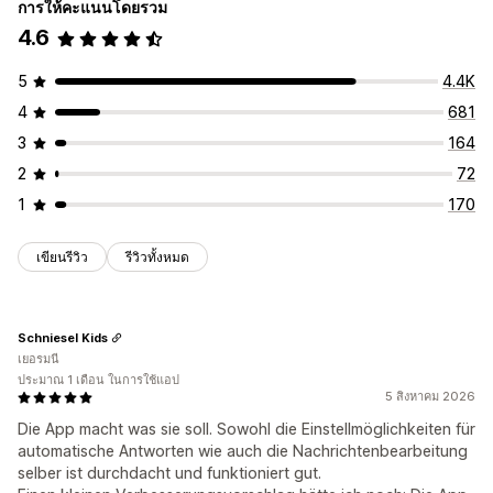
การให้คะแนนโดยรวม
การตอบกลับอัตโนมัติ
4.6
ส่วนลด
คำถามที่พบบ่อย
การทักทาย
คำแนะนำสินค้า
การตอบกลับด่วน
อัปเดตคำสั่งซื้อ
5
4.4K
การปรับแต่ง
4
681
สีและแบบอักษร
หน้าต่างแชท
เวลาทำการ
ข้อความต้อนรับ
3
164
ปุ่มแชท
การมอบหมายแชท
อวาตาร์ตัวแทน
2
72
1
170
เขียนรีวิว
รีวิวทั้งหมด
Schniesel Kids
เยอรมนี
ประมาณ 1 เดือน ในการใช้แอป
5 สิงหาคม 2026
Die App macht was sie soll. Sowohl die Einstellmöglichkeiten für
automatische Antworten wie auch die Nachrichtenbearbeitung
selber ist durchdacht und funktioniert gut.