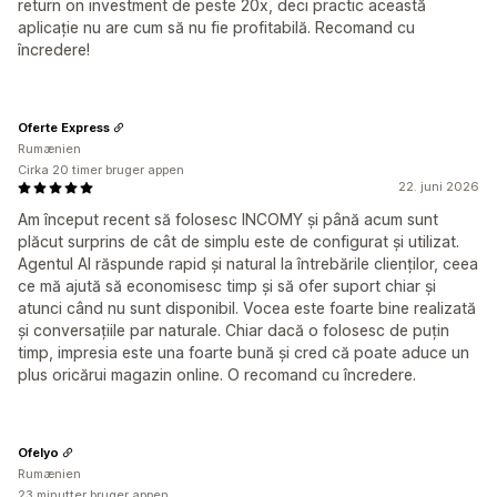
return on investment de peste 20x, deci practic această
aplicație nu are cum să nu fie profitabilă. Recomand cu
încredere!
Oferte Express
Rumænien
Cirka 20 timer bruger appen
22. juni 2026
Am început recent să folosesc INCOMY și până acum sunt
plăcut surprins de cât de simplu este de configurat și utilizat.
Agentul AI răspunde rapid și natural la întrebările clienților, ceea
ce mă ajută să economisesc timp și să ofer suport chiar și
atunci când nu sunt disponibil. Vocea este foarte bine realizată
și conversațiile par naturale. Chiar dacă o folosesc de puțin
timp, impresia este una foarte bună și cred că poate aduce un
plus oricărui magazin online. O recomand cu încredere.
Ofelyo
Rumænien
23 minutter bruger appen