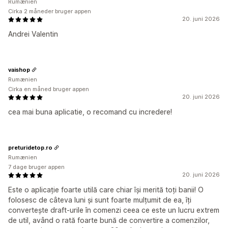
Rumænien
Cirka 2 måneder bruger appen
20. juni 2026
Andrei Valentin
vaishop
Rumænien
Cirka en måned bruger appen
20. juni 2026
cea mai buna aplicatie, o recomand cu incredere!
preturidetop.ro
Rumænien
7 dage bruger appen
20. juni 2026
Este o aplicație foarte utilă care chiar își merită toți banii! O
folosesc de câteva luni și sunt foarte mulțumit de ea, îți
convertește draft-urile în comenzi ceea ce este un lucru extrem
de util, având o rată foarte bună de convertire a comenzilor,