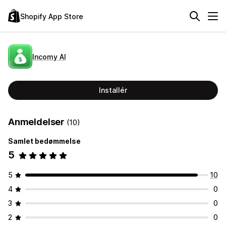
Shopify App Store
Incomy AI
Installér
Anmeldelser
(10)
Samlet bedømmelse
5
5
10
4
0
3
0
2
0