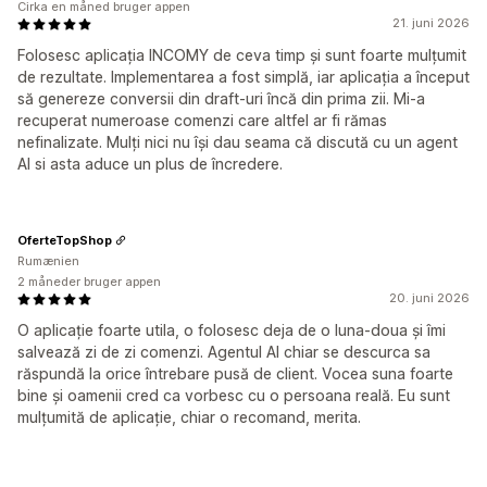
Cirka en måned bruger appen
21. juni 2026
Folosesc aplicația INCOMY de ceva timp și sunt foarte mulțumit
de rezultate. Implementarea a fost simplă, iar aplicația a început
să genereze conversii din draft-uri încă din prima zii. Mi-a
recuperat numeroase comenzi care altfel ar fi rămas
nefinalizate. Mulți nici nu își dau seama că discută cu un agent
AI si asta aduce un plus de încredere.
OferteTopShop
Rumænien
2 måneder bruger appen
20. juni 2026
O aplicație foarte utila, o folosesc deja de o luna-doua și îmi
salvează zi de zi comenzi. Agentul AI chiar se descurca sa
răspundă la orice întrebare pusă de client. Vocea suna foarte
bine și oamenii cred ca vorbesc cu o persoana reală. Eu sunt
mulțumită de aplicație, chiar o recomand, merita.