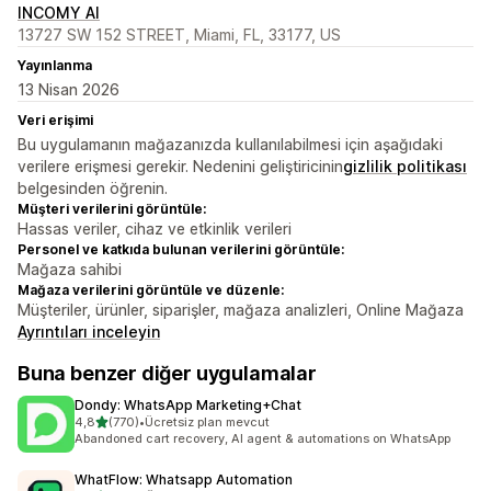
INCOMY AI
13727 SW 152 STREET, Miami, FL, 33177, US
Yayınlanma
13 Nisan 2026
Veri erişimi
Bu uygulamanın mağazanızda kullanılabilmesi için aşağıdaki
verilere erişmesi gerekir. Nedenini geliştiricinin
gizlilik politikası
belgesinden öğrenin.
Müşteri verilerini görüntüle:
Hassas veriler, cihaz ve etkinlik verileri
Personel ve katkıda bulunan verilerini görüntüle:
Mağaza sahibi
Mağaza verilerini görüntüle ve düzenle:
Müşteriler, ürünler, siparişler, mağaza analizleri, Online Mağaza
Ayrıntıları inceleyin
Buna benzer diğer uygulamalar
Dondy: WhatsApp Marketing+Chat
5 yıldız üzerinden
4,8
(770)
•
Ücretsiz plan mevcut
toplam 770 değerlendirme
Abandoned cart recovery, AI agent & automations on WhatsApp
WhatFlow: Whatsapp Automation