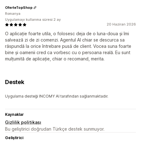
OferteTopShop
Romanya
Uygulamayı kullanma süresi:2 ay
20 Haziran 2026
O aplicație foarte utila, o folosesc deja de o luna-doua și îmi
salvează zi de zi comenzi. Agentul AI chiar se descurca sa
răspundă la orice întrebare pusă de client. Vocea suna foarte
bine și oamenii cred ca vorbesc cu o persoana reală. Eu sunt
mulțumită de aplicație, chiar o recomand, merita.
Destek
Uygulama desteği INCOMY AI tarafından sağlanmaktadır.
Kaynaklar
Gizlilik politikası
Bu geliştirici doğrudan Türkçe destek sunmuyor.
Geliştirici