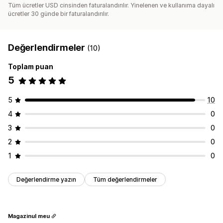
Tüm ücretler USD cinsinden faturalandırılır. Yinelenen ve kullanıma dayalı
ücretler 30 günde bir faturalandırılır.
Değerlendirmeler
(10)
Toplam puan
5
5
10
4
0
3
0
2
0
1
0
Değerlendirme yazın
Tüm değerlendirmeler
Magazinul meu