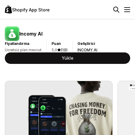
Shopify App Store
Incomy AI
Fiyatlandırma
Puan
Geliştirici
Ücretsiz plan mevcut
5,0
(10)
INCOMY AI
Yükle