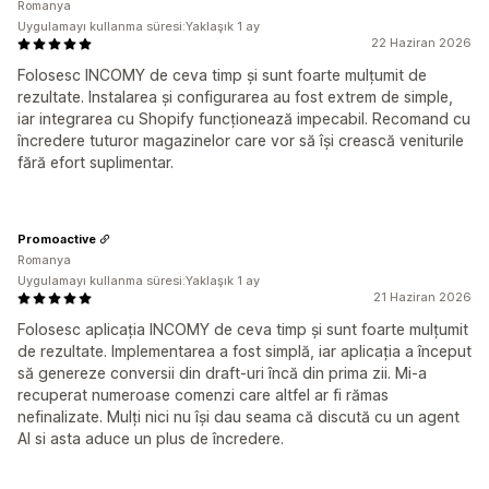
Romanya
Uygulamayı kullanma süresi:Yaklaşık 1 ay
22 Haziran 2026
Folosesc INCOMY de ceva timp și sunt foarte mulțumit de
rezultate. Instalarea și configurarea au fost extrem de simple,
iar integrarea cu Shopify funcționează impecabil. Recomand cu
încredere tuturor magazinelor care vor să își crească veniturile
fără efort suplimentar.
Promoactive
Romanya
Uygulamayı kullanma süresi:Yaklaşık 1 ay
21 Haziran 2026
Folosesc aplicația INCOMY de ceva timp și sunt foarte mulțumit
de rezultate. Implementarea a fost simplă, iar aplicația a început
să genereze conversii din draft-uri încă din prima zii. Mi-a
recuperat numeroase comenzi care altfel ar fi rămas
nefinalizate. Mulți nici nu își dau seama că discută cu un agent
AI si asta aduce un plus de încredere.