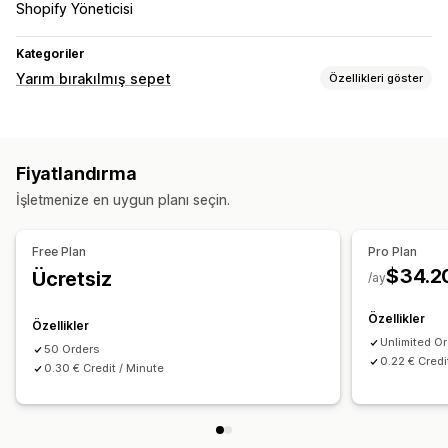
Shopify Yöneticisi
Kategoriler
Yarım bırakılmış sepet
Özellikleri göster
Sepet kurtarma
SMS bildirimleri
İndirim teklifleri
Otomatik iş akışları
Fiyatlandırma
Görüntüleme seçenekleri
İşletmenize en uygun planı seçin.
Özel indirim kodları
A/B testi
Free Plan
Pro Plan
$34.2
Ücretsiz
/ay
Özellikler
Özellikler
Unlimited O
50 Orders
0.22 € Credi
0.30 € Credit / Minute