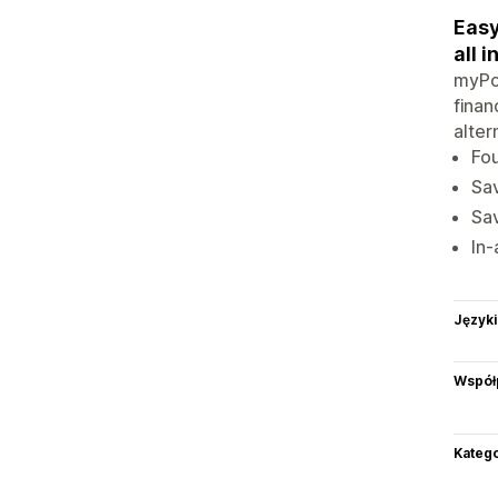
Easy
all 
myPoc
finan
alter
Fo
Sa
Sav
In-
Języki
Współ
Katego