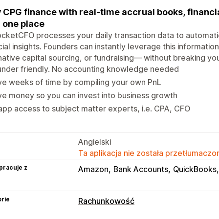
 CPG finance with real-time accrual books, financi
in one place
ketCFO processes your daily transaction data to automati
cial insights. Founders can instantly leverage this informati
native capital sourcing, or fundraising— without breaking yo
under friendly. No accounting knowledge needed
ve weeks of time by compiling your own PnL
e money so you can invest into business growth
app access to subject matter experts, i.e. CPA, CFO
Angielski
Ta aplikacja nie została przetłumaczon
pracuje z
Amazon
Bank Accounts
QuickBooks
rie
Rachunkowość