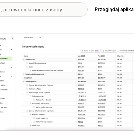
Przeglądaj aplika
nione obrazy w galerii