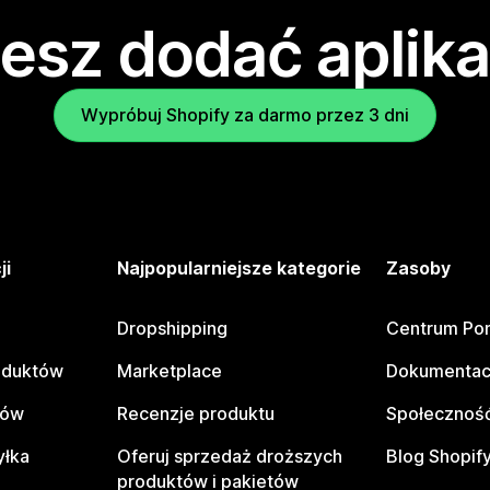
esz dodać aplika
Wypróbuj Shopify za darmo przez 3 dni
ji
Najpopularniejsze kategorie
Zasoby
Dropshipping
Centrum Po
oduktów
Marketplace
Dokumentac
tów
Recenzje produktu
Społeczność
yłka
Oferuj sprzedaż droższych
Blog Shopif
produktów i pakietów