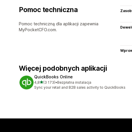
Pomoc techniczna
Zasob
Pomoc techniczną dla aplikacji zapewnia
Dewel
MyPocketCFO.com.
Wprow
Więcej podobnych aplikacji
QuickBooks Online
na 5 gwiazdek
4,8
(3 173)
•
Bezpłatna instalacja
Łączna liczba recenzji: 3173
Sync your retail and B2B sales activity to QuickBooks