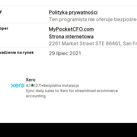
y
Polityka prywatności
Ten programista nie oferuje bezpośred
oper
MyPocketCFO.com
Strona internetowa
2261 Market Street STE 86461, San Fr
adzenie na rynek
29 lipiec 2021
Xero
na 5 gwiazdek
4,1
(27)
•
Bezpłatna instalacja
Łączna liczba recenzji: 27
Sync daily sales to Xero for streamlined ecommerce
accounting.