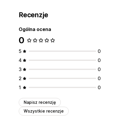
Recenzje
Ogólna ocena
0
5
0
4
0
3
0
2
0
1
0
Napisz recenzję
Wszystkie recenzje