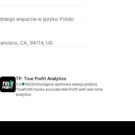
niego wsparcia w języku: Polski.
ancisco, CA, 94114, US
TP: True Profit Analytics
na 5 gwiazdek
5,0
(802)
•
Dostępna darmowa wersja próbna
Łączna liczba recenzji: 802
TrueProfit tracks accurate Net Profit with real-time
analytics