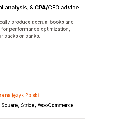
al analysis, & CPA/CFO advice
cally produce accrual books and
on for performance optimization,
ur backs or banks.
a na język Polski
Square
Stripe
WooCommerce