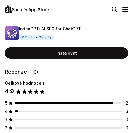
Shopify App Store
IndexGPT: AI SEO for ChatGPT
Built for Shopify
Instalovat
Recenze
(116)
Celkové hodnocení
4,9
5
112
4
3
3
0
2
0