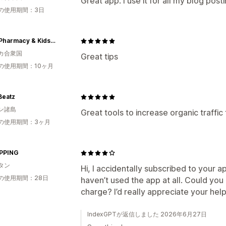
Great app. I use it for all my blog posti
の使用期間：3日
Lotus Pharmacy & Kids Boutique
カ合衆国
Great tips
の使用期間：10ヶ月
Beatz
ン諸島
Great tools to increase organic traffic
の使用期間：3ヶ月
PPING
タン
Hi, I accidentally subscribed to your ap
の使用期間：28日
haven’t used the app at all. Could you
charge? I’d really appreciate your hel
IndexGPTが返信しました 2026年6月27日