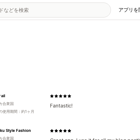
アプリを
ail
カ合衆国
Fantastic!
の使用期間：約1ヶ月
ku Style Fashion
カ合衆国