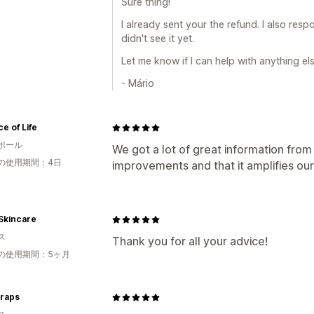
Sure thing!
I already sent your the refund. I also res
didn't see it yet.
Let me know if I can help with anything els
- Mário
ce of Life
ポール
We got a lot of great information from
の使用期間：4日
improvements and that it amplifies our
Skincare
ス
Thank you for all your advice!
の使用期間：5ヶ月
raps