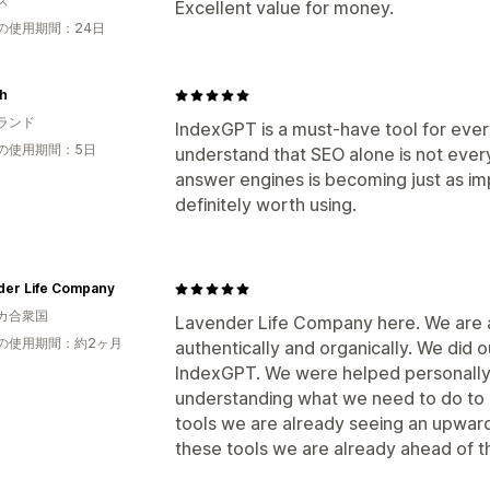
ス
Excellent value for money.
の使用期間：24日
sh
ランド
IndexGPT is a must-have tool for ever
の使用期間：5日
understand that SEO alone is not everyt
answer engines is becoming just as im
definitely worth using.
der Life Company
カ合衆国
Lavender Life Company here. We are a
の使用期間：約2ヶ月
authentically and organically. We did 
IndexGPT. We were helped personally
understanding what we need to do to m
tools we are already seeing an upward t
these tools we are already ahead of th