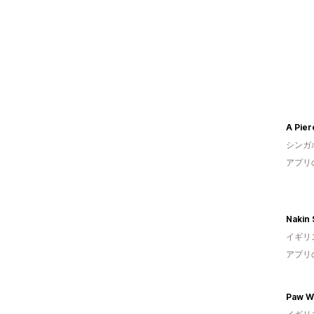
A Pier
シンガ
アプリ
Nakin 
イギリ
アプリ
Paw W