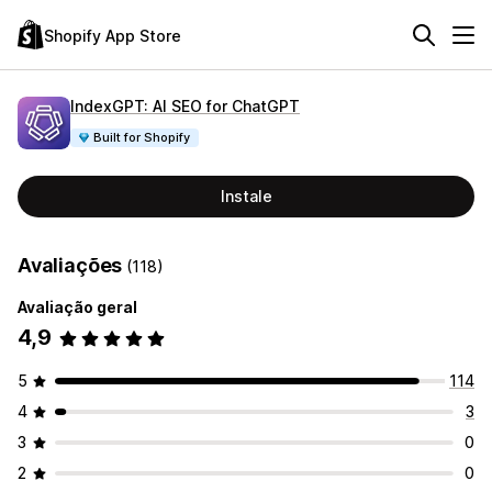
Shopify App Store
IndexGPT: AI SEO for ChatGPT
Built for Shopify
Instale
Avaliações
(118)
Avaliação geral
4,9
5
114
4
3
3
0
2
0